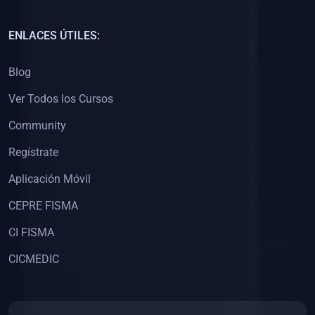
(0)
Capacitación Docentes Universitarios
ENLACES ÚTILES:
(0)
8. LIBROS
Blog
(0)
Libros de Matemáticas
Ver Todos los Cursos
(0)
Libros de Estadística
Community
(0)
Libros de Física
(0)
Libros de Química
Regístrate
(0)
Libros de Biología
Aplicación Móvil
(0)
Libros de Medicina
CEPRE FISMA
(0)
Libros de Economía
CI FISMA
(0)
Libros de Derecho
CICMEDIC
(0)
Libros de Historia
(0)
Libros de Arte y Música