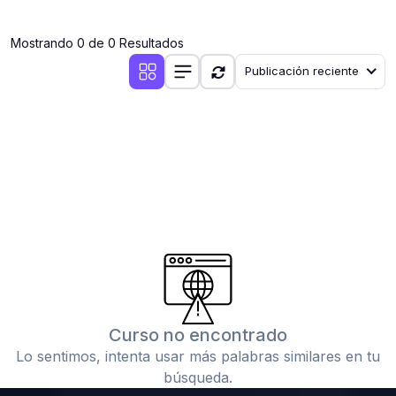
(0)
Clases en vivo por iniciarse
Mostrando 0 de 0 Resultados
(0)
Clases en vivo ya iniciadas
Publicación reciente
(0)
3. CONFERENCIAS
(0)
Conferencias por iniciar
(0)
Conferencias ya iniciadas
(0)
4. RESOLUCIÓN DE TAREAS, TRABAJOS Y PROBLEMAS
ACADÉMICOS
(0)
Banco de Preguntas
(0)
Exámenes
(0)
Tareas o trabajos de investigación ( monografías,
tesis, casos clínicos, etc.)
Curso no encontrado
(0)
Resolver tareas o preguntas, hacer trabajos
Lo sentimos, intenta usar más palabras similares en tu
académicos o de investigación (monografías y otros)
búsqueda.