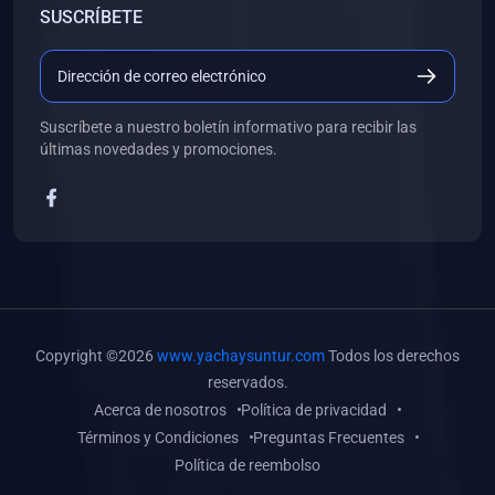
SUSCRÍBETE
(0)
Libros de Desarrollo Web y Móvil
(0)
Libros de Programación
(0)
Libros de Edición, Diseño Gráfico e Ilustración
Suscríbete a nuestro boletín informativo para recibir las
(0)
Libros de Informática
últimas novedades y promociones.
(0)
Libros de Administración, Gestión Pública y Marketing
(0)
Libros de Arquitectura e Ingeniería Civil
(0)
Libros de Ingeniería de Sistemas
(0)
Libros de Ingeniería de Software
(0)
Libros de Ciencia de Datos
Copyright ©2026
www.yachaysuntur.com
Todos los derechos
(0)
Libros de Computación Científica
reservados.
Acerca de nosotros
Política de privacidad
(0)
Libros de Mecatrónica
Términos y Condiciones
Preguntas Frecuentes
(0)
Libros de Robótica
Política de reembolso