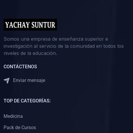
(0)
5. REFORZAMIENTO ACADÉMICO
(0)
Reforzamiento Personal
(0)
Reforzamiento Grupal
(0)
6. ASESORÍA
Somos una empresa de enseñanza superior e
investigación al servicio de la comunidad en todos los
(0)
Asesoría Educación Primaria
niveles de la educación.
(0)
Asesoría Educación Secundaria
CONTÁCTENOS
(0)
Asesoría Educación Preuniversitaria
(0)
Asesoría Educación Universitaria o Pregrado
Enviar mensaje
(0)
Asesoría Educación Postgrado
(0)
7. CAPACITACIÓN DOCENTE
TOP DE CATEGORÍAS:
(0)
Capacitación Docentes de Educación Primaria
Medicina
(0)
Capacitación Docentes de Educación Secundaria
Pack de Cursos
(0)
Capacitación Docentes de Preparación Preuniversitaria