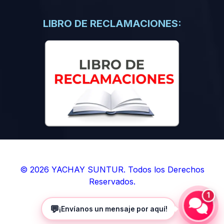
(0)
Libros de Inteligencia Artificial
(0)
Libros de Idiomas
LIBRO DE RECLAMACIONES:
(0)
9. BOLETINES
(0)
Boletines en Ciencias
(0)
Boletines en Ingenierías
(0)
Boletines en Humanidades
(0)
10. REVISTAS
(0)
Revistas en Ciencias
(0)
Revistas en Ingenierías
(0)
Revistas en Humanidades
© 2026 YACHAY SUNTUR. Todos los Derechos
Reservados.
(0)
11. SOFTWARE
1
(0)
Sistemas Operativos
💬
¡Envíanos un mensaje por aquí!
(0)
Aplicaciones