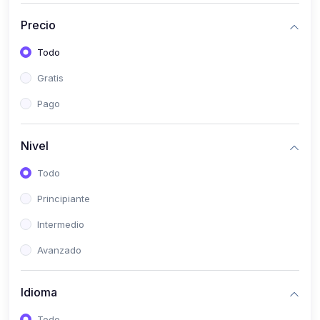
(0)
Historia
Precio
(0)
Arte y Música
Todo
(0)
Desarrollo Web
Gratis
(0)
Desarrollo Móvil
Pago
(0)
Lenguajes de Programación
(0)
Desarrollo de Videojuegos
Nivel
(0)
Edición, Diseño Gráfico e Ilustración
Todo
(0)
Informática
Principiante
(0)
Administración, Gestión Pública y Marketing
Intermedio
(0)
Arquitectura e Ingeniería Civil
Avanzado
(0)
Ingeniería de Sistemas
Idioma
(0)
Ingeniería de Software
(0)
Ciencia de Datos
Todo