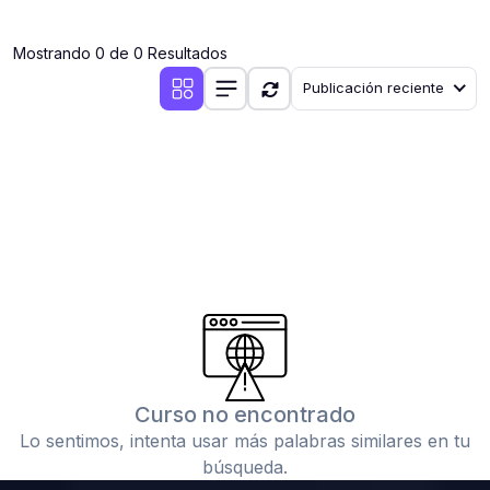
(0)
Clases en vivo por iniciarse
Mostrando 0 de 0 Resultados
(0)
Clases en vivo ya iniciadas
Publicación reciente
(0)
3. CONFERENCIAS
(0)
Conferencias por iniciar
(0)
Conferencias ya iniciadas
(0)
4. RESOLUCIÓN DE TAREAS, TRABAJOS Y PROBLEMAS
ACADÉMICOS
(0)
Banco de Preguntas
(0)
Exámenes
(0)
Tareas o trabajos de investigación ( monografías,
tesis, casos clínicos, etc.)
Curso no encontrado
(0)
Resolver tareas o preguntas, hacer trabajos
Lo sentimos, intenta usar más palabras similares en tu
académicos o de investigación (monografías y otros)
búsqueda.