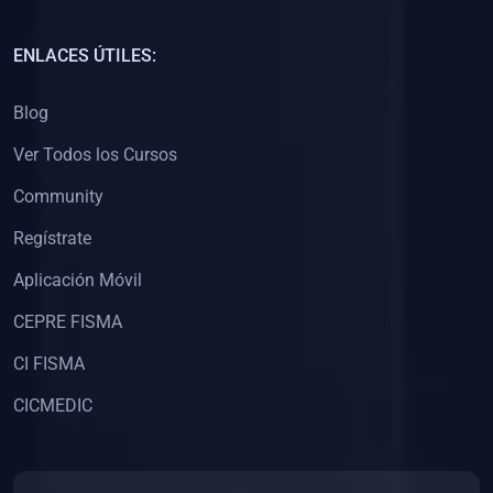
(0)
Capacitación Docentes Universitarios
ENLACES ÚTILES:
(0)
8. LIBROS
Blog
(0)
Libros de Matemáticas
Ver Todos los Cursos
(0)
Libros de Estadística
Community
(0)
Libros de Física
(0)
Libros de Química
Regístrate
(0)
Libros de Biología
Aplicación Móvil
(0)
Libros de Medicina
CEPRE FISMA
(0)
Libros de Economía
CI FISMA
(0)
Libros de Derecho
CICMEDIC
(0)
Libros de Historia
(0)
Libros de Arte y Música