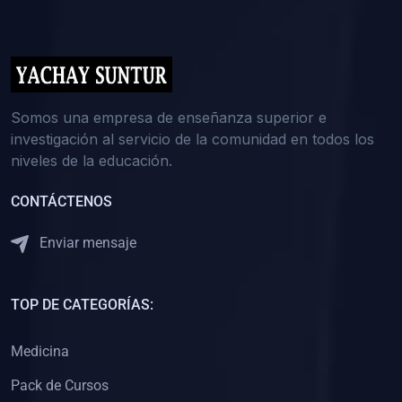
(0)
5. REFORZAMIENTO ACADÉMICO
(0)
Reforzamiento Personal
(0)
Reforzamiento Grupal
(0)
6. ASESORÍA
Somos una empresa de enseñanza superior e
investigación al servicio de la comunidad en todos los
(0)
Asesoría Educación Primaria
niveles de la educación.
(0)
Asesoría Educación Secundaria
CONTÁCTENOS
(0)
Asesoría Educación Preuniversitaria
(0)
Asesoría Educación Universitaria o Pregrado
Enviar mensaje
(0)
Asesoría Educación Postgrado
(0)
7. CAPACITACIÓN DOCENTE
TOP DE CATEGORÍAS:
(0)
Capacitación Docentes de Educación Primaria
Medicina
(0)
Capacitación Docentes de Educación Secundaria
Pack de Cursos
(0)
Capacitación Docentes de Preparación Preuniversitaria