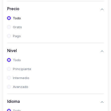
(0)
Historia
Precio
(0)
Arte y Música
Todo
(0)
Desarrollo Web
Gratis
(0)
Desarrollo Móvil
Pago
(0)
Lenguajes de Programación
(0)
Desarrollo de Videojuegos
Nivel
(0)
Edición, Diseño Gráfico e Ilustración
Todo
(0)
Informática
Principiante
(0)
Administración, Gestión Pública y Marketing
Intermedio
(0)
Arquitectura e Ingeniería Civil
Avanzado
(0)
Ingeniería de Sistemas
Idioma
(0)
Ingeniería de Software
(0)
Ciencia de Datos
Todo