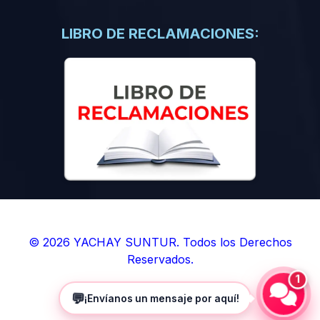
(0)
Libros de Inteligencia Artificial
(0)
Libros de Idiomas
LIBRO DE RECLAMACIONES:
(0)
9. BOLETINES
(0)
Boletines en Ciencias
(0)
Boletines en Ingenierías
(0)
Boletines en Humanidades
(0)
10. REVISTAS
(0)
Revistas en Ciencias
(0)
Revistas en Ingenierías
(0)
Revistas en Humanidades
© 2026 YACHAY SUNTUR. Todos los Derechos
Reservados.
(0)
11. SOFTWARE
1
(0)
Sistemas Operativos
💬
¡Envíanos un mensaje por aquí!
(0)
Aplicaciones