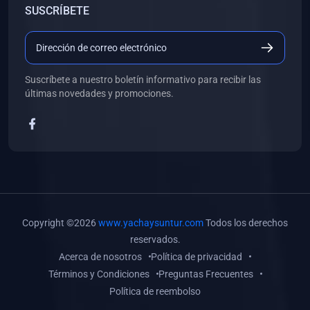
SUSCRÍBETE
(0)
Libros de Desarrollo Web y Móvil
(0)
Libros de Programación
(0)
Libros de Edición, Diseño Gráfico e Ilustración
Suscríbete a nuestro boletín informativo para recibir las
(0)
Libros de Informática
últimas novedades y promociones.
(0)
Libros de Administración, Gestión Pública y Marketing
(0)
Libros de Arquitectura e Ingeniería Civil
(0)
Libros de Ingeniería de Sistemas
(0)
Libros de Ingeniería de Software
(0)
Libros de Ciencia de Datos
Copyright ©2026
www.yachaysuntur.com
Todos los derechos
(0)
Libros de Computación Científica
reservados.
Acerca de nosotros
Política de privacidad
(0)
Libros de Mecatrónica
Términos y Condiciones
Preguntas Frecuentes
(0)
Libros de Robótica
Política de reembolso