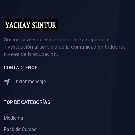
(0)
5. REFORZAMIENTO ACADÉMICO
(0)
Reforzamiento Personal
(0)
Reforzamiento Grupal
(0)
6. ASESORÍA
Somos una empresa de enseñanza superior e
investigación al servicio de la comunidad en todos los
(0)
Asesoría Educación Primaria
niveles de la educación.
(0)
Asesoría Educación Secundaria
CONTÁCTENOS
(0)
Asesoría Educación Preuniversitaria
(0)
Asesoría Educación Universitaria o Pregrado
Enviar mensaje
(0)
Asesoría Educación Postgrado
(0)
7. CAPACITACIÓN DOCENTE
TOP DE CATEGORÍAS:
(0)
Capacitación Docentes de Educación Primaria
Medicina
(0)
Capacitación Docentes de Educación Secundaria
Pack de Cursos
(0)
Capacitación Docentes de Preparación Preuniversitaria