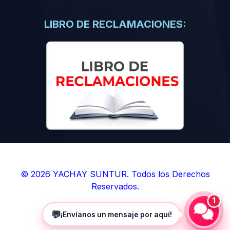
(0)
Libros de Inteligencia Artificial
(0)
Libros de Idiomas
LIBRO DE RECLAMACIONES:
(0)
9. BOLETINES
(0)
Boletines en Ciencias
(0)
Boletines en Ingenierías
(0)
Boletines en Humanidades
(0)
10. REVISTAS
(0)
Revistas en Ciencias
(0)
Revistas en Ingenierías
(0)
Revistas en Humanidades
© 2026 YACHAY SUNTUR. Todos los Derechos
Reservados.
(0)
11. SOFTWARE
1
(0)
Sistemas Operativos
💬
¡Envíanos un mensaje por aquí!
(0)
Aplicaciones