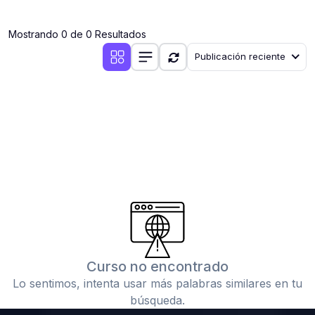
(0)
Clases en vivo por iniciarse
Mostrando 0 de 0 Resultados
(0)
Clases en vivo ya iniciadas
Publicación reciente
(0)
3. CONFERENCIAS
(0)
Conferencias por iniciar
(0)
Conferencias ya iniciadas
(0)
4. RESOLUCIÓN DE TAREAS, TRABAJOS Y PROBLEMAS
ACADÉMICOS
(0)
Banco de Preguntas
(0)
Exámenes
(0)
Tareas o trabajos de investigación ( monografías,
tesis, casos clínicos, etc.)
Curso no encontrado
(0)
Resolver tareas o preguntas, hacer trabajos
Lo sentimos, intenta usar más palabras similares en tu
académicos o de investigación (monografías y otros)
búsqueda.