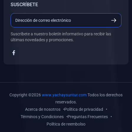
SUSCRÍBETE
(0)
Libros de Desarrollo Web y Móvil
(0)
Libros de Programación
(0)
Libros de Edición, Diseño Gráfico e Ilustración
Suscríbete a nuestro boletín informativo para recibir las
(0)
Libros de Informática
últimas novedades y promociones.
(0)
Libros de Administración, Gestión Pública y Marketing
(0)
Libros de Arquitectura e Ingeniería Civil
(0)
Libros de Ingeniería de Sistemas
(0)
Libros de Ingeniería de Software
(0)
Libros de Ciencia de Datos
Copyright ©2026
www.yachaysuntur.com
Todos los derechos
(0)
Libros de Computación Científica
reservados.
Acerca de nosotros
Política de privacidad
(0)
Libros de Mecatrónica
Términos y Condiciones
Preguntas Frecuentes
(0)
Libros de Robótica
Política de reembolso