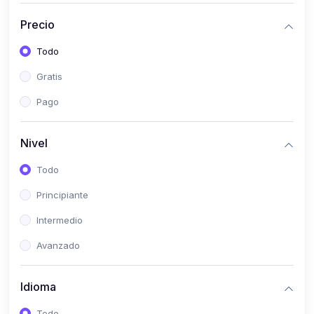
(0)
Historia
Precio
(0)
Arte y Música
Todo
(0)
Desarrollo Web
Gratis
(0)
Desarrollo Móvil
Pago
(0)
Lenguajes de Programación
(0)
Desarrollo de Videojuegos
Nivel
(0)
Edición, Diseño Gráfico e Ilustración
Todo
(0)
Informática
Principiante
(0)
Administración, Gestión Pública y Marketing
Intermedio
(0)
Arquitectura e Ingeniería Civil
Avanzado
(0)
Ingeniería de Sistemas
Idioma
(0)
Ingeniería de Software
(0)
Ciencia de Datos
Todo