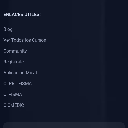
(0)
Capacitación Docentes Universitarios
ENLACES ÚTILES:
(0)
8. LIBROS
Blog
(0)
Libros de Matemáticas
Ver Todos los Cursos
(0)
Libros de Estadística
Community
(0)
Libros de Física
(0)
Libros de Química
Regístrate
(0)
Libros de Biología
Aplicación Móvil
(0)
Libros de Medicina
CEPRE FISMA
(0)
Libros de Economía
CI FISMA
(0)
Libros de Derecho
CICMEDIC
(0)
Libros de Historia
(0)
Libros de Arte y Música