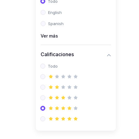
Todo
(0)
Ingeniería de Sistemas
English
(0)
Ingeniería de Software
Spanish
(0)
Ciencia de Datos
Ver más
(0)
Computación Científica
(0)
Ingeniería Mecatrónica
Calificaciones
(0)
Robótica
Todo
(0)
Inteligencia Artificial
(0)
Idiomas
(0)
Lenguaje
(0)
Literatura
(0)
Filosofía
(0)
Psicología