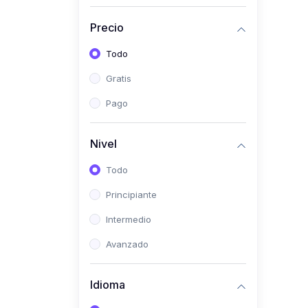
(0)
Historia
Precio
(0)
Arte y Música
Todo
(0)
Desarrollo Web
Gratis
(0)
Desarrollo Móvil
Pago
(0)
Lenguajes de
Programación
Nivel
(0)
Desarrollo de Videojuegos
Todo
(0)
Edición, Diseño Gráfico e
Principiante
Ilustración
(0)
Intermedio
Informática
(0)
Avanzado
Administración, Gestión
Pública y Marketing
Idioma
(0)
Arquitectura e Ingeniería
Civil