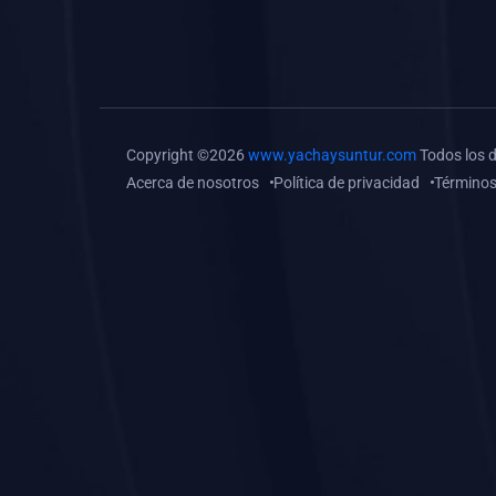
(0)
Tareas o trabajos de
investigación (
monografías, tesis, casos
clínicos, etc.)
(0)
Resolver tareas o
Copyright ©2026
www.yachaysuntur.com
Todos los 
preguntas, hacer trabajos
Acerca de nosotros
Política de privacidad
Términos
académicos o de
investigación (monografías
y otros)
(0)
5. REFORZAMIENTO
ACADÉMICO
(0)
Reforzamiento Personal
(0)
Reforzamiento Grupal
(0)
6. ASESORÍA
(0)
Asesoría Educación
Primaria