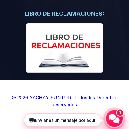
(0)
Libros de Inteligencia Artificial
(0)
Libros de Idiomas
LIBRO DE RECLAMACIONES:
(0)
9. BOLETINES
(0)
Boletines en Ciencias
(0)
Boletines en Ingenierías
(0)
Boletines en Humanidades
(0)
10. REVISTAS
(0)
Revistas en Ciencias
(0)
Revistas en Ingenierías
(0)
Revistas en Humanidades
© 2026 YACHAY SUNTUR. Todos los Derechos
Reservados.
(0)
11. SOFTWARE
1
(0)
Sistemas Operativos
💬
¡Envíanos un mensaje por aquí!
(0)
Aplicaciones