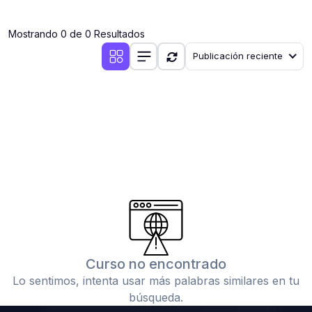
(0)
Clases en vivo por iniciarse
Mostrando 0 de 0 Resultados
(0)
Clases en vivo ya iniciadas
Publicación reciente
(0)
3. CONFERENCIAS
(0)
Conferencias por iniciar
(0)
Conferencias ya iniciadas
(0)
4. RESOLUCIÓN DE TAREAS, TRABAJOS Y PROBLEMAS
ACADÉMICOS
(0)
Banco de Preguntas
(0)
Exámenes
(0)
Tareas o trabajos de investigación ( monografías,
tesis, casos clínicos, etc.)
Curso no encontrado
(0)
Resolver tareas o preguntas, hacer trabajos
Lo sentimos, intenta usar más palabras similares en tu
académicos o de investigación (monografías y otros)
búsqueda.