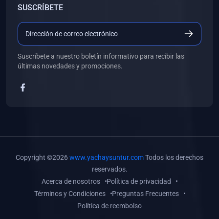
SUSCRÍBETE
(0)
Libros de Desarrollo Web y Móvil
(0)
Libros de Programación
(0)
Libros de Edición, Diseño Gráfico e Ilustración
Suscríbete a nuestro boletín informativo para recibir las
(0)
Libros de Informática
últimas novedades y promociones.
(0)
Libros de Administración, Gestión Pública y Marketing
(0)
Libros de Arquitectura e Ingeniería Civil
(0)
Libros de Ingeniería de Sistemas
(0)
Libros de Ingeniería de Software
(0)
Libros de Ciencia de Datos
Copyright ©2026
www.yachaysuntur.com
Todos los derechos
(0)
Libros de Computación Científica
reservados.
Acerca de nosotros
Política de privacidad
(0)
Libros de Mecatrónica
Términos y Condiciones
Preguntas Frecuentes
(0)
Libros de Robótica
Política de reembolso