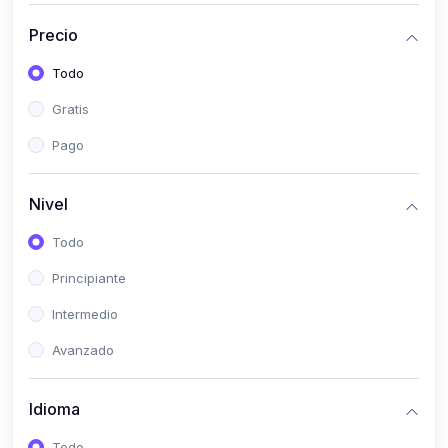
(0)
Historia
Precio
(0)
Arte y Música
Todo
(0)
Desarrollo Web
Gratis
(0)
Desarrollo Móvil
Pago
(0)
Lenguajes de Programación
(0)
Desarrollo de Videojuegos
Nivel
(0)
Edición, Diseño Gráfico e Ilustración
Todo
(0)
Informática
Principiante
(0)
Administración, Gestión Pública y Marketing
Intermedio
(0)
Arquitectura e Ingeniería Civil
Avanzado
(0)
Ingeniería de Sistemas
Idioma
(0)
Ingeniería de Software
(0)
Ciencia de Datos
Todo