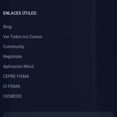
(0)
Capacitación Docentes Universitarios
ENLACES ÚTILES:
(0)
8. LIBROS
Blog
(0)
Libros de Matemáticas
Ver Todos los Cursos
(0)
Libros de Estadística
Community
(0)
Libros de Física
(0)
Libros de Química
Regístrate
(0)
Libros de Biología
Aplicación Móvil
(0)
Libros de Medicina
CEPRE FISMA
(0)
Libros de Economía
CI FISMA
(0)
Libros de Derecho
CICMEDIC
(0)
Libros de Historia
(0)
Libros de Arte y Música