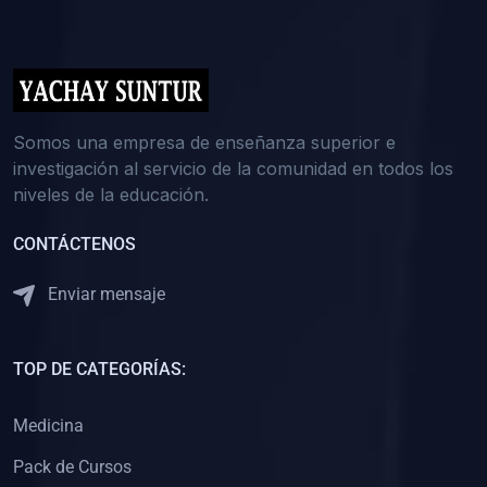
(0)
5. REFORZAMIENTO ACADÉMICO
(0)
Reforzamiento Personal
(0)
Reforzamiento Grupal
(0)
6. ASESORÍA
Somos una empresa de enseñanza superior e
investigación al servicio de la comunidad en todos los
(0)
Asesoría Educación Primaria
niveles de la educación.
(0)
Asesoría Educación Secundaria
CONTÁCTENOS
(0)
Asesoría Educación Preuniversitaria
(0)
Asesoría Educación Universitaria o Pregrado
Enviar mensaje
(0)
Asesoría Educación Postgrado
(0)
7. CAPACITACIÓN DOCENTE
TOP DE CATEGORÍAS:
(0)
Capacitación Docentes de Educación Primaria
Medicina
(0)
Capacitación Docentes de Educación Secundaria
Pack de Cursos
(0)
Capacitación Docentes de Preparación Preuniversitaria