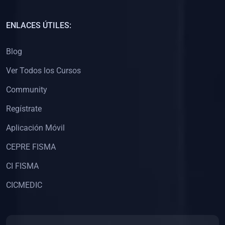
(0)
Capacitación Docentes Universitarios
ENLACES ÚTILES:
(0)
8. LIBROS
Blog
(0)
Libros de Matemáticas
Ver Todos los Cursos
(0)
Libros de Estadística
Community
(0)
Libros de Física
(0)
Libros de Química
Regístrate
(0)
Libros de Biología
Aplicación Móvil
(0)
Libros de Medicina
CEPRE FISMA
(0)
Libros de Economía
CI FISMA
(0)
Libros de Derecho
CICMEDIC
(0)
Libros de Historia
(0)
Libros de Arte y Música