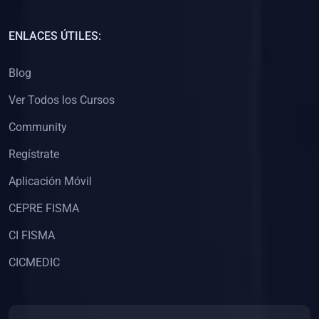
(0)
Capacitación Docentes Universitarios
ENLACES ÚTILES:
(0)
8. LIBROS
Blog
(0)
Libros de Matemáticas
Ver Todos los Cursos
(0)
Libros de Estadística
Community
(0)
Libros de Física
(0)
Libros de Química
Regístrate
(0)
Libros de Biología
Aplicación Móvil
(0)
Libros de Medicina
CEPRE FISMA
(0)
Libros de Economía
CI FISMA
(0)
Libros de Derecho
CICMEDIC
(0)
Libros de Historia
(0)
Libros de Arte y Música