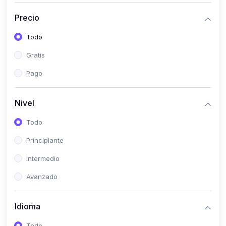
(0)
Historia
Precio
(0)
Arte y Música
Todo
(0)
Desarrollo Web
Gratis
(0)
Desarrollo Móvil
Pago
(0)
Lenguajes de Programación
(0)
Desarrollo de Videojuegos
Nivel
(0)
Edición, Diseño Gráfico e Ilustración
Todo
(0)
Informática
Principiante
(0)
Administración, Gestión Pública y Marketing
Intermedio
(0)
Arquitectura e Ingeniería Civil
Avanzado
(0)
Ingeniería de Sistemas
Idioma
(0)
Ingeniería de Software
(0)
Ciencia de Datos
Todo