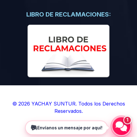
(0)
Libros de Inteligencia Artificial
(0)
Libros de Idiomas
LIBRO DE RECLAMACIONES:
(0)
9. BOLETINES
(0)
Boletines en Ciencias
(0)
Boletines en Ingenierías
(0)
Boletines en Humanidades
(0)
10. REVISTAS
(0)
Revistas en Ciencias
(0)
Revistas en Ingenierías
(0)
Revistas en Humanidades
© 2026 YACHAY SUNTUR. Todos los Derechos
Reservados.
(0)
11. SOFTWARE
1
(0)
Sistemas Operativos
💬
¡Envíanos un mensaje por aquí!
(0)
Aplicaciones