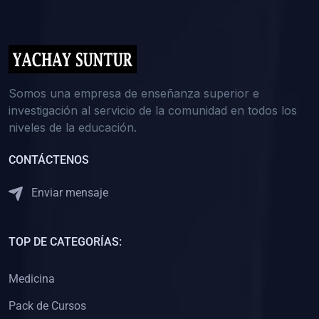
(0)
5. REFORZAMIENTO ACADÉMICO
(0)
Reforzamiento Personal
(0)
Reforzamiento Grupal
(0)
6. ASESORÍA
Somos una empresa de enseñanza superior e
investigación al servicio de la comunidad en todos los
(0)
Asesoría Educación Primaria
niveles de la educación.
(0)
Asesoría Educación Secundaria
CONTÁCTENOS
(0)
Asesoría Educación Preuniversitaria
(0)
Asesoría Educación Universitaria o Pregrado
Enviar mensaje
(0)
Asesoría Educación Postgrado
(0)
7. CAPACITACIÓN DOCENTE
TOP DE CATEGORÍAS:
(0)
Capacitación Docentes de Educación Primaria
Medicina
(0)
Capacitación Docentes de Educación Secundaria
Pack de Cursos
(0)
Capacitación Docentes de Preparación Preuniversitaria