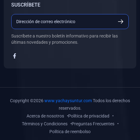
SUSCRÍBETE
(0)
Libros de Desarrollo Web y Móvil
(0)
Libros de Programación
(0)
Libros de Edición, Diseño Gráfico e Ilustración
Suscríbete a nuestro boletín informativo para recibir las
(0)
Libros de Informática
últimas novedades y promociones.
(0)
Libros de Administración, Gestión Pública y Marketing
(0)
Libros de Arquitectura e Ingeniería Civil
(0)
Libros de Ingeniería de Sistemas
(0)
Libros de Ingeniería de Software
(0)
Libros de Ciencia de Datos
Copyright ©2026
www.yachaysuntur.com
Todos los derechos
(0)
Libros de Computación Científica
reservados.
Acerca de nosotros
Política de privacidad
(0)
Libros de Mecatrónica
Términos y Condiciones
Preguntas Frecuentes
(0)
Libros de Robótica
Política de reembolso