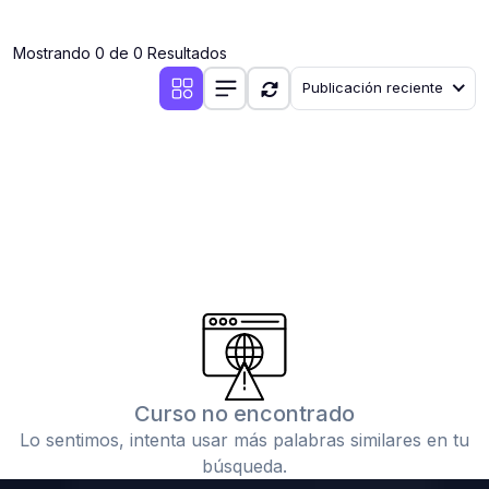
(0)
Clases en vivo por iniciarse
Mostrando 0 de 0 Resultados
(0)
Clases en vivo ya iniciadas
Publicación reciente
(0)
3. CONFERENCIAS
(0)
Conferencias por iniciar
(0)
Conferencias ya iniciadas
(0)
4. RESOLUCIÓN DE TAREAS, TRABAJOS Y PROBLEMAS
ACADÉMICOS
(0)
Banco de Preguntas
(0)
Exámenes
(0)
Tareas o trabajos de investigación ( monografías,
tesis, casos clínicos, etc.)
Curso no encontrado
(0)
Resolver tareas o preguntas, hacer trabajos
Lo sentimos, intenta usar más palabras similares en tu
académicos o de investigación (monografías y otros)
búsqueda.