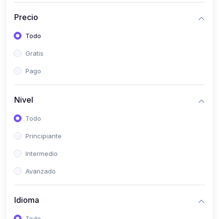
(0)
Historia
Precio
(0)
Arte y Música
Todo
(0)
Desarrollo Web
Gratis
(0)
Desarrollo Móvil
Pago
(0)
Lenguajes de Programación
(0)
Desarrollo de Videojuegos
Nivel
(0)
Edición, Diseño Gráfico e Ilustración
Todo
(0)
Informática
Principiante
(0)
Administración, Gestión Pública y Marketing
Intermedio
(0)
Arquitectura e Ingeniería Civil
Avanzado
(0)
Ingeniería de Sistemas
Idioma
(0)
Ingeniería de Software
(0)
Ciencia de Datos
Todo