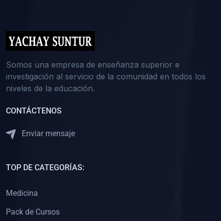
(0)
5. REFORZAMIENTO ACADÉMICO
(0)
Reforzamiento Personal
(0)
Reforzamiento Grupal
(0)
6. ASESORÍA
Somos una empresa de enseñanza superior e
investigación al servicio de la comunidad en todos los
(0)
Asesoría Educación Primaria
niveles de la educación.
(0)
Asesoría Educación Secundaria
CONTÁCTENOS
(0)
Asesoría Educación Preuniversitaria
(0)
Asesoría Educación Universitaria o Pregrado
Enviar mensaje
(0)
Asesoría Educación Postgrado
(0)
7. CAPACITACIÓN DOCENTE
TOP DE CATEGORÍAS:
(0)
Capacitación Docentes de Educación Primaria
Medicina
(0)
Capacitación Docentes de Educación Secundaria
Pack de Cursos
(0)
Capacitación Docentes de Preparación Preuniversitaria