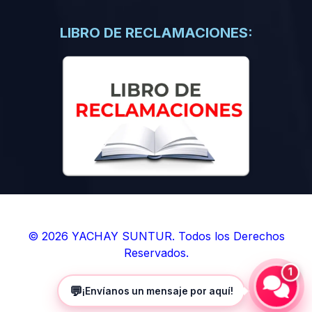
(0)
Libros de Inteligencia Artificial
(0)
Libros de Idiomas
LIBRO DE RECLAMACIONES:
(0)
9. BOLETINES
(0)
Boletines en Ciencias
(0)
Boletines en Ingenierías
(0)
Boletines en Humanidades
(0)
10. REVISTAS
(0)
Revistas en Ciencias
(0)
Revistas en Ingenierías
(0)
Revistas en Humanidades
© 2026 YACHAY SUNTUR. Todos los Derechos
Reservados.
(0)
11. SOFTWARE
1
(0)
Sistemas Operativos
💬
¡Envíanos un mensaje por aquí!
(0)
Aplicaciones