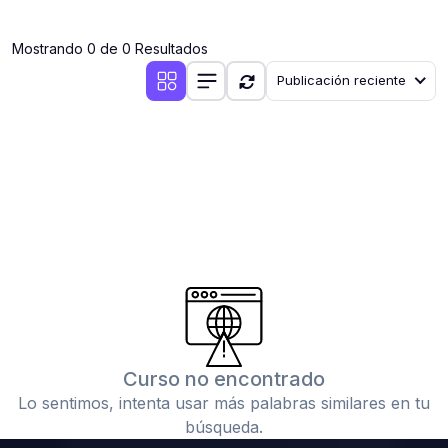
(0)
Clases en vivo por iniciarse
Mostrando 0 de 0 Resultados
(0)
Clases en vivo ya iniciadas
Publicación reciente
(0)
3. CONFERENCIAS
(0)
Conferencias por iniciar
(0)
Conferencias ya iniciadas
(0)
4. RESOLUCIÓN DE TAREAS, TRABAJOS Y PROBLEMAS
ACADÉMICOS
(0)
Banco de Preguntas
(0)
Exámenes
(0)
Tareas o trabajos de investigación ( monografías,
tesis, casos clínicos, etc.)
Curso no encontrado
(0)
Resolver tareas o preguntas, hacer trabajos
Lo sentimos, intenta usar más palabras similares en tu
académicos o de investigación (monografías y otros)
búsqueda.