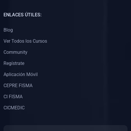
(0)
Capacitación Docentes Universitarios
ENLACES ÚTILES:
(0)
8. LIBROS
Blog
(0)
Libros de Matemáticas
Ver Todos los Cursos
(0)
Libros de Estadística
Community
(0)
Libros de Física
(0)
Libros de Química
Regístrate
(0)
Libros de Biología
Aplicación Móvil
(0)
Libros de Medicina
CEPRE FISMA
(0)
Libros de Economía
CI FISMA
(0)
Libros de Derecho
CICMEDIC
(0)
Libros de Historia
(0)
Libros de Arte y Música