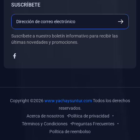
SUSCRÍBETE
(0)
Libros de Desarrollo Web y Móvil
(0)
Libros de Programación
(0)
Libros de Edición, Diseño Gráfico e Ilustración
Suscríbete a nuestro boletín informativo para recibir las
(0)
Libros de Informática
últimas novedades y promociones.
(0)
Libros de Administración, Gestión Pública y Marketing
(0)
Libros de Arquitectura e Ingeniería Civil
(0)
Libros de Ingeniería de Sistemas
(0)
Libros de Ingeniería de Software
(0)
Libros de Ciencia de Datos
Copyright ©2026
www.yachaysuntur.com
Todos los derechos
(0)
Libros de Computación Científica
reservados.
Acerca de nosotros
Política de privacidad
(0)
Libros de Mecatrónica
Términos y Condiciones
Preguntas Frecuentes
(0)
Libros de Robótica
Política de reembolso