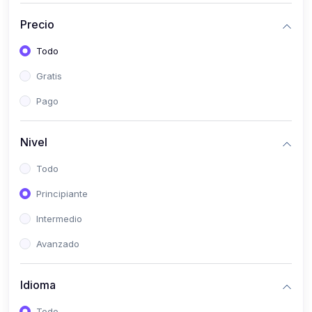
(0)
Historia
Precio
(0)
Arte y Música
Todo
(0)
Desarrollo Web
Gratis
(0)
Desarrollo Móvil
Pago
(0)
Lenguajes de Programación
(0)
Desarrollo de Videojuegos
Nivel
(0)
Edición, Diseño Gráfico e Ilustración
Todo
(0)
Informática
Principiante
(0)
Administración, Gestión Pública y Marketing
Intermedio
(0)
Arquitectura e Ingeniería Civil
Avanzado
(0)
Ingeniería de Sistemas
Idioma
(0)
Ingeniería de Software
(0)
Ciencia de Datos
Todo