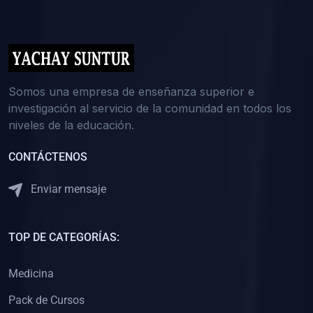
(0)
5. REFORZAMIENTO ACADÉMICO
(0)
Reforzamiento Personal
(0)
Reforzamiento Grupal
(0)
6. ASESORÍA
Somos una empresa de enseñanza superior e
investigación al servicio de la comunidad en todos los
(0)
Asesoría Educación Primaria
niveles de la educación.
(0)
Asesoría Educación Secundaria
CONTÁCTENOS
(0)
Asesoría Educación Preuniversitaria
(0)
Asesoría Educación Universitaria o Pregrado
Enviar mensaje
(0)
Asesoría Educación Postgrado
(0)
7. CAPACITACIÓN DOCENTE
TOP DE CATEGORÍAS:
(0)
Capacitación Docentes de Educación Primaria
Medicina
(0)
Capacitación Docentes de Educación Secundaria
Pack de Cursos
(0)
Capacitación Docentes de Preparación Preuniversitaria