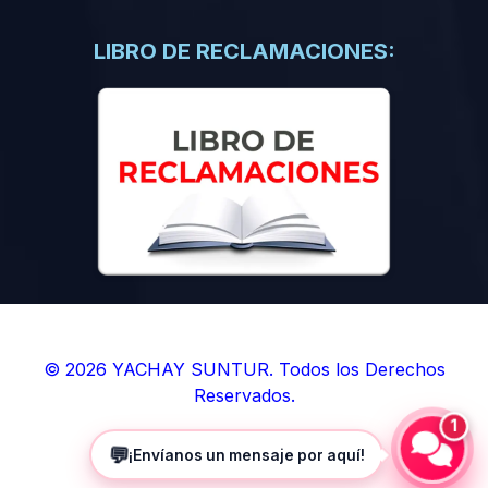
(0)
Libros de Inteligencia Artificial
(0)
Libros de Idiomas
LIBRO DE RECLAMACIONES:
(0)
9. BOLETINES
(0)
Boletines en Ciencias
(0)
Boletines en Ingenierías
(0)
Boletines en Humanidades
(0)
10. REVISTAS
(0)
Revistas en Ciencias
(0)
Revistas en Ingenierías
(0)
Revistas en Humanidades
© 2026 YACHAY SUNTUR. Todos los Derechos
Reservados.
(0)
11. SOFTWARE
1
(0)
Sistemas Operativos
💬
¡Envíanos un mensaje por aquí!
(0)
Aplicaciones