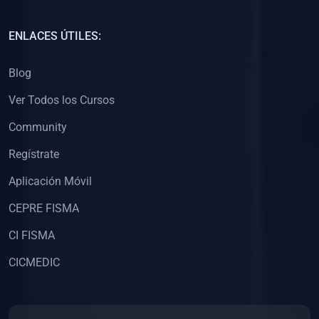
(0)
Capacitación Docentes Universitarios
ENLACES ÚTILES:
(0)
8. LIBROS
Blog
(0)
Libros de Matemáticas
Ver Todos los Cursos
(0)
Libros de Estadística
Community
(0)
Libros de Física
(0)
Libros de Química
Regístrate
(0)
Libros de Biología
Aplicación Móvil
(0)
Libros de Medicina
CEPRE FISMA
(0)
Libros de Economía
CI FISMA
(0)
Libros de Derecho
CICMEDIC
(0)
Libros de Historia
(0)
Libros de Arte y Música