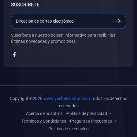
SUSCRÍBETE
(0)
Libros de Desarrollo Web y Móvil
(0)
Libros de Programación
(0)
Libros de Edición, Diseño Gráfico e Ilustración
Suscríbete a nuestro boletín informativo para recibir las
(0)
Libros de Informática
últimas novedades y promociones.
(0)
Libros de Administración, Gestión Pública y Marketing
(0)
Libros de Arquitectura e Ingeniería Civil
(0)
Libros de Ingeniería de Sistemas
(0)
Libros de Ingeniería de Software
(0)
Libros de Ciencia de Datos
Copyright ©2026
www.yachaysuntur.com
Todos los derechos
(0)
Libros de Computación Científica
reservados.
Acerca de nosotros
Política de privacidad
(0)
Libros de Mecatrónica
Términos y Condiciones
Preguntas Frecuentes
(0)
Libros de Robótica
Política de reembolso