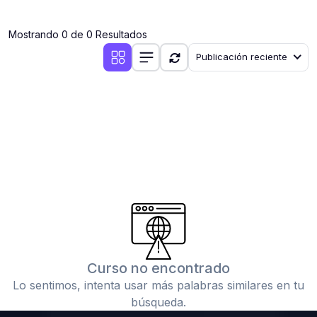
(0)
Clases en vivo por iniciarse
Mostrando 0 de 0 Resultados
(0)
Clases en vivo ya iniciadas
Publicación reciente
(0)
3. CONFERENCIAS
(0)
Conferencias por iniciar
(0)
Conferencias ya iniciadas
(0)
4. RESOLUCIÓN DE TAREAS, TRABAJOS Y PROBLEMAS
ACADÉMICOS
(0)
Banco de Preguntas
(0)
Exámenes
(0)
Tareas o trabajos de investigación ( monografías,
tesis, casos clínicos, etc.)
Curso no encontrado
(0)
Resolver tareas o preguntas, hacer trabajos
Lo sentimos, intenta usar más palabras similares en tu
académicos o de investigación (monografías y otros)
búsqueda.