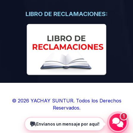
(0)
Libros de Inteligencia Artificial
(0)
Libros de Idiomas
LIBRO DE RECLAMACIONES:
(0)
9. BOLETINES
(0)
Boletines en Ciencias
(0)
Boletines en Ingenierías
(0)
Boletines en Humanidades
(0)
10. REVISTAS
(0)
Revistas en Ciencias
(0)
Revistas en Ingenierías
(0)
Revistas en Humanidades
© 2026 YACHAY SUNTUR. Todos los Derechos
Reservados.
(0)
11. SOFTWARE
1
(0)
Sistemas Operativos
💬
¡Envíanos un mensaje por aquí!
(0)
Aplicaciones