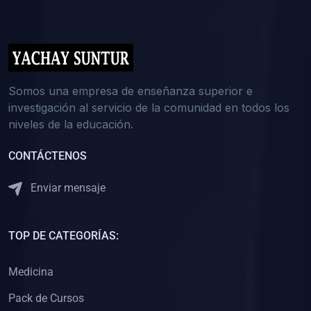
(0)
5. REFORZAMIENTO ACADÉMICO
(0)
Reforzamiento Personal
(0)
Reforzamiento Grupal
(0)
6. ASESORÍA
Somos una empresa de enseñanza superior e
investigación al servicio de la comunidad en todos los
(0)
Asesoría Educación Primaria
niveles de la educación.
(0)
Asesoría Educación Secundaria
CONTÁCTENOS
(0)
Asesoría Educación Preuniversitaria
(0)
Asesoría Educación Universitaria o Pregrado
Enviar mensaje
(0)
Asesoría Educación Postgrado
(0)
7. CAPACITACIÓN DOCENTE
TOP DE CATEGORÍAS:
(0)
Capacitación Docentes de Educación Primaria
Medicina
(0)
Capacitación Docentes de Educación Secundaria
Pack de Cursos
(0)
Capacitación Docentes de Preparación Preuniversitaria