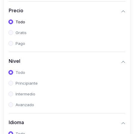
(0)
Historia
Precio
(0)
Arte y Música
Todo
(0)
Desarrollo Web
Gratis
(0)
Desarrollo Móvil
Pago
(0)
Lenguajes de Programación
(0)
Desarrollo de Videojuegos
Nivel
(0)
Edición, Diseño Gráfico e Ilustración
Todo
(0)
Informática
Principiante
(0)
Administración, Gestión Pública y Marketing
Intermedio
(0)
Arquitectura e Ingeniería Civil
Avanzado
(0)
Ingeniería de Sistemas
Idioma
(0)
Ingeniería de Software
(0)
Ciencia de Datos
Todo