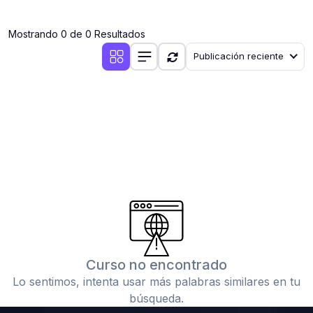
(0)
Clases en vivo por iniciarse
Mostrando 0 de 0 Resultados
(0)
Clases en vivo ya iniciadas
Publicación reciente
(0)
3. CONFERENCIAS
(0)
Conferencias por iniciar
(0)
Conferencias ya iniciadas
(0)
4. RESOLUCIÓN DE TAREAS, TRABAJOS Y PROBLEMAS
ACADÉMICOS
(0)
Banco de Preguntas
(0)
Exámenes
(0)
Tareas o trabajos de investigación ( monografías,
tesis, casos clínicos, etc.)
Curso no encontrado
(0)
Resolver tareas o preguntas, hacer trabajos
Lo sentimos, intenta usar más palabras similares en tu
académicos o de investigación (monografías y otros)
búsqueda.