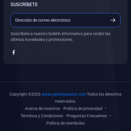
SUSCRÍBETE
(0)
Libros de Desarrollo Web y Móvil
(0)
Libros de Programación
(0)
Libros de Edición, Diseño Gráfico e Ilustración
Suscríbete a nuestro boletín informativo para recibir las
(0)
Libros de Informática
últimas novedades y promociones.
(0)
Libros de Administración, Gestión Pública y Marketing
(0)
Libros de Arquitectura e Ingeniería Civil
(0)
Libros de Ingeniería de Sistemas
(0)
Libros de Ingeniería de Software
(0)
Libros de Ciencia de Datos
Copyright ©2026
www.yachaysuntur.com
Todos los derechos
(0)
Libros de Computación Científica
reservados.
Acerca de nosotros
Política de privacidad
(0)
Libros de Mecatrónica
Términos y Condiciones
Preguntas Frecuentes
(0)
Libros de Robótica
Política de reembolso