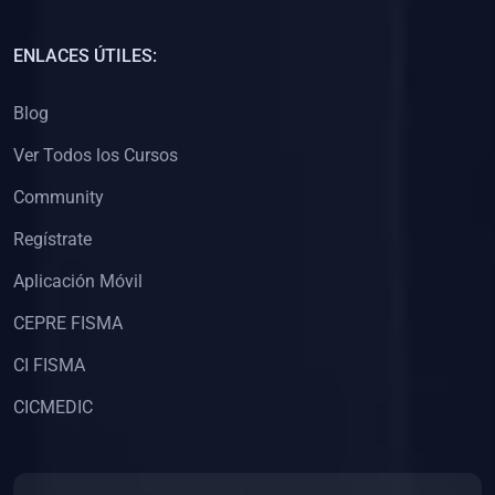
(0)
Capacitación Docentes Universitarios
ENLACES ÚTILES:
(0)
8. LIBROS
Blog
(0)
Libros de Matemáticas
Ver Todos los Cursos
(0)
Libros de Estadística
Community
(0)
Libros de Física
(0)
Libros de Química
Regístrate
(0)
Libros de Biología
Aplicación Móvil
(0)
Libros de Medicina
CEPRE FISMA
(0)
Libros de Economía
CI FISMA
(0)
Libros de Derecho
CICMEDIC
(0)
Libros de Historia
(0)
Libros de Arte y Música