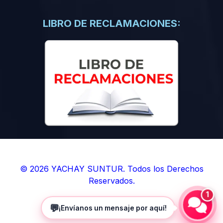
(0)
Libros de Inteligencia Artificial
(0)
Libros de Idiomas
LIBRO DE RECLAMACIONES:
(0)
9. BOLETINES
(0)
Boletines en Ciencias
(0)
Boletines en Ingenierías
(0)
Boletines en Humanidades
(0)
10. REVISTAS
(0)
Revistas en Ciencias
(0)
Revistas en Ingenierías
(0)
Revistas en Humanidades
© 2026 YACHAY SUNTUR. Todos los Derechos
Reservados.
(0)
11. SOFTWARE
1
(0)
Sistemas Operativos
💬
¡Envíanos un mensaje por aquí!
(0)
Aplicaciones