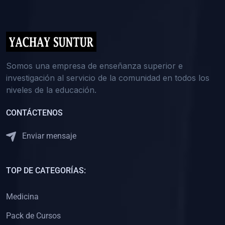
(0)
5. REFORZAMIENTO ACADÉMICO
(0)
Reforzamiento Personal
(0)
Reforzamiento Grupal
(0)
6. ASESORÍA
Somos una empresa de enseñanza superior e
investigación al servicio de la comunidad en todos los
(0)
Asesoría Educación Primaria
niveles de la educación.
(0)
Asesoría Educación Secundaria
CONTÁCTENOS
(0)
Asesoría Educación Preuniversitaria
(0)
Asesoría Educación Universitaria o Pregrado
Enviar mensaje
(0)
Asesoría Educación Postgrado
(0)
7. CAPACITACIÓN DOCENTE
TOP DE CATEGORÍAS:
(0)
Capacitación Docentes de Educación Primaria
Medicina
(0)
Capacitación Docentes de Educación Secundaria
Pack de Cursos
(0)
Capacitación Docentes de Preparación Preuniversitaria