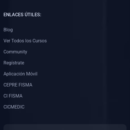
(0)
Capacitación Docentes Universitarios
ENLACES ÚTILES:
(0)
8. LIBROS
Blog
(0)
Libros de Matemáticas
Ver Todos los Cursos
(0)
Libros de Estadística
Community
(0)
Libros de Física
(0)
Libros de Química
Regístrate
(0)
Libros de Biología
Aplicación Móvil
(0)
Libros de Medicina
CEPRE FISMA
(0)
Libros de Economía
CI FISMA
(0)
Libros de Derecho
CICMEDIC
(0)
Libros de Historia
(0)
Libros de Arte y Música