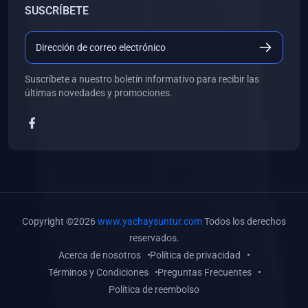
SUSCRÍBETE
(0)
Libros de Desarrollo Web y Móvil
(0)
Libros de Programación
(0)
Libros de Edición, Diseño Gráfico e Ilustración
Suscríbete a nuestro boletín informativo para recibir las
(0)
Libros de Informática
últimas novedades y promociones.
(0)
Libros de Administración, Gestión Pública y Marketing
(0)
Libros de Arquitectura e Ingeniería Civil
(0)
Libros de Ingeniería de Sistemas
(0)
Libros de Ingeniería de Software
(0)
Libros de Ciencia de Datos
Copyright ©2026
www.yachaysuntur.com
Todos los derechos
(0)
Libros de Computación Científica
reservados.
Acerca de nosotros
Política de privacidad
(0)
Libros de Mecatrónica
Términos y Condiciones
Preguntas Frecuentes
(0)
Libros de Robótica
Política de reembolso