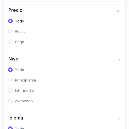
(0)
Historia
Precio
(0)
Arte y Música
Todo
(0)
Desarrollo Web
Gratis
(0)
Desarrollo Móvil
Pago
(0)
Lenguajes de Programación
(0)
Desarrollo de Videojuegos
Nivel
(0)
Edición, Diseño Gráfico e Ilustración
Todo
(0)
Informática
Principiante
(0)
Administración, Gestión Pública y Marketing
Intermedio
(0)
Arquitectura e Ingeniería Civil
Avanzado
(0)
Ingeniería de Sistemas
Idioma
(0)
Ingeniería de Software
(0)
Ciencia de Datos
Todo