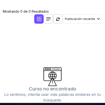
(0)
Clases en vivo por iniciarse
Mostrando 0 de 0 Resultados
(0)
Clases en vivo ya iniciadas
Publicación reciente
(0)
3. CONFERENCIAS
(0)
Conferencias por iniciar
(0)
Conferencias ya iniciadas
(0)
4. RESOLUCIÓN DE TAREAS, TRABAJOS Y PROBLEMAS
ACADÉMICOS
(0)
Banco de Preguntas
(0)
Exámenes
(0)
Tareas o trabajos de investigación ( monografías,
tesis, casos clínicos, etc.)
Curso no encontrado
(0)
Resolver tareas o preguntas, hacer trabajos
Lo sentimos, intenta usar más palabras similares en tu
académicos o de investigación (monografías y otros)
búsqueda.