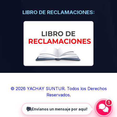
(0)
Libros de Inteligencia Artificial
(0)
Libros de Idiomas
LIBRO DE RECLAMACIONES:
(0)
9. BOLETINES
(0)
Boletines en Ciencias
(0)
Boletines en Ingenierías
(0)
Boletines en Humanidades
(0)
10. REVISTAS
(0)
Revistas en Ciencias
(0)
Revistas en Ingenierías
(0)
Revistas en Humanidades
© 2026 YACHAY SUNTUR. Todos los Derechos
Reservados.
(0)
11. SOFTWARE
1
(0)
Sistemas Operativos
💬
¡Envíanos un mensaje por aquí!
(0)
Aplicaciones