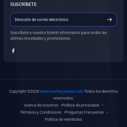
SUSCRÍBETE
(0)
Libros de Desarrollo Web y Móvil
(0)
Libros de Programación
(0)
Libros de Edición, Diseño Gráfico e Ilustración
Suscríbete a nuestro boletín informativo para recibir las
(0)
Libros de Informática
últimas novedades y promociones.
(0)
Libros de Administración, Gestión Pública y Marketing
(0)
Libros de Arquitectura e Ingeniería Civil
(0)
Libros de Ingeniería de Sistemas
(0)
Libros de Ingeniería de Software
(0)
Libros de Ciencia de Datos
Copyright ©2026
www.yachaysuntur.com
Todos los derechos
(0)
Libros de Computación Científica
reservados.
Acerca de nosotros
Política de privacidad
(0)
Libros de Mecatrónica
Términos y Condiciones
Preguntas Frecuentes
(0)
Libros de Robótica
Política de reembolso