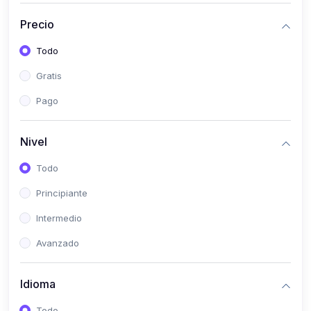
(0)
Historia
Precio
(0)
Arte y Música
Todo
(0)
Desarrollo Web
Gratis
(0)
Desarrollo Móvil
Pago
(0)
Lenguajes de Programación
(0)
Desarrollo de Videojuegos
Nivel
(0)
Edición, Diseño Gráfico e Ilustración
Todo
(0)
Informática
Principiante
(0)
Administración, Gestión Pública y Marketing
Intermedio
(0)
Arquitectura e Ingeniería Civil
Avanzado
(0)
Ingeniería de Sistemas
Idioma
(0)
Ingeniería de Software
(0)
Ciencia de Datos
Todo