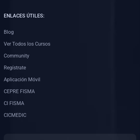
(0)
Capacitación Docentes Universitarios
ENLACES ÚTILES:
(0)
8. LIBROS
Blog
(0)
Libros de Matemáticas
Ver Todos los Cursos
(0)
Libros de Estadística
Community
(0)
Libros de Física
(0)
Libros de Química
Regístrate
(0)
Libros de Biología
Aplicación Móvil
(0)
Libros de Medicina
CEPRE FISMA
(0)
Libros de Economía
CI FISMA
(0)
Libros de Derecho
CICMEDIC
(0)
Libros de Historia
(0)
Libros de Arte y Música