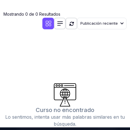
(0)
Clases en vivo por iniciarse
Mostrando 0 de 0 Resultados
(0)
Clases en vivo ya iniciadas
Publicación reciente
(0)
3. CONFERENCIAS
(0)
Conferencias por iniciar
(0)
Conferencias ya iniciadas
(0)
4. RESOLUCIÓN DE TAREAS, TRABAJOS Y PROBLEMAS
ACADÉMICOS
(0)
Banco de Preguntas
(0)
Exámenes
(0)
Tareas o trabajos de investigación ( monografías,
tesis, casos clínicos, etc.)
Curso no encontrado
(0)
Resolver tareas o preguntas, hacer trabajos
Lo sentimos, intenta usar más palabras similares en tu
académicos o de investigación (monografías y otros)
búsqueda.