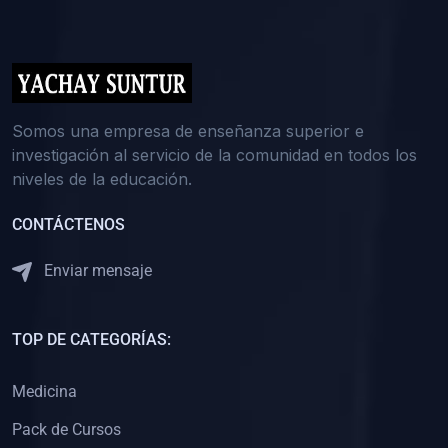
(0)
5. REFORZAMIENTO ACADÉMICO
(0)
Reforzamiento Personal
(0)
Reforzamiento Grupal
(0)
6. ASESORÍA
Somos una empresa de enseñanza superior e
investigación al servicio de la comunidad en todos los
(0)
Asesoría Educación Primaria
niveles de la educación.
(0)
Asesoría Educación Secundaria
CONTÁCTENOS
(0)
Asesoría Educación Preuniversitaria
(0)
Asesoría Educación Universitaria o Pregrado
Enviar mensaje
(0)
Asesoría Educación Postgrado
(0)
7. CAPACITACIÓN DOCENTE
TOP DE CATEGORÍAS:
(0)
Capacitación Docentes de Educación Primaria
Medicina
(0)
Capacitación Docentes de Educación Secundaria
Pack de Cursos
(0)
Capacitación Docentes de Preparación Preuniversitaria