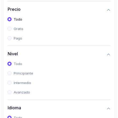
(0)
Historia
Precio
(0)
Arte y Música
Todo
(0)
Desarrollo Web
Gratis
(0)
Desarrollo Móvil
Pago
(0)
Lenguajes de Programación
(0)
Desarrollo de Videojuegos
Nivel
(0)
Edición, Diseño Gráfico e Ilustración
Todo
(0)
Informática
Principiante
(0)
Administración, Gestión Pública y Marketing
Intermedio
(0)
Arquitectura e Ingeniería Civil
Avanzado
(0)
Ingeniería de Sistemas
Idioma
(0)
Ingeniería de Software
(0)
Ciencia de Datos
Todo