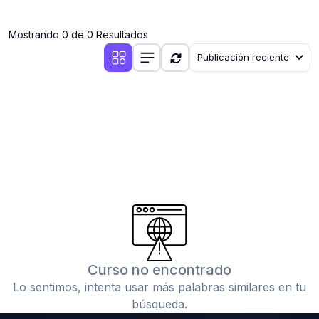
(0)
Clases en vivo por iniciarse
Mostrando 0 de 0 Resultados
(0)
Clases en vivo ya iniciadas
Publicación reciente
(0)
3. CONFERENCIAS
(0)
Conferencias por iniciar
(0)
Conferencias ya iniciadas
(0)
4. RESOLUCIÓN DE TAREAS, TRABAJOS Y PROBLEMAS
ACADÉMICOS
(0)
Banco de Preguntas
(0)
Exámenes
(0)
Tareas o trabajos de investigación ( monografías,
tesis, casos clínicos, etc.)
Curso no encontrado
(0)
Resolver tareas o preguntas, hacer trabajos
Lo sentimos, intenta usar más palabras similares en tu
académicos o de investigación (monografías y otros)
búsqueda.