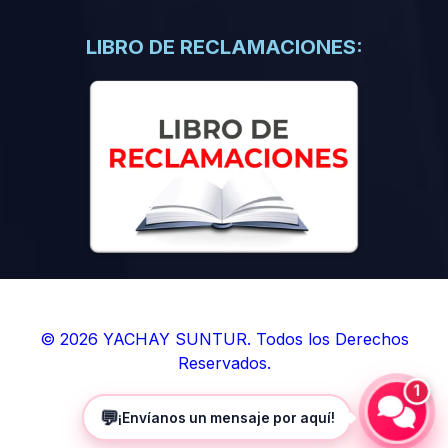
(0)
Libros de Inteligencia Artificial
(0)
Libros de Idiomas
LIBRO DE RECLAMACIONES:
(0)
9. BOLETINES
(0)
Boletines en Ciencias
(0)
Boletines en Ingenierías
(0)
Boletines en Humanidades
(0)
10. REVISTAS
(0)
Revistas en Ciencias
(0)
Revistas en Ingenierías
(0)
Revistas en Humanidades
© 2026 YACHAY SUNTUR. Todos los Derechos
Reservados.
(0)
11. SOFTWARE
1
(0)
Sistemas Operativos
💬
¡Envíanos un mensaje por aquí!
(0)
Aplicaciones