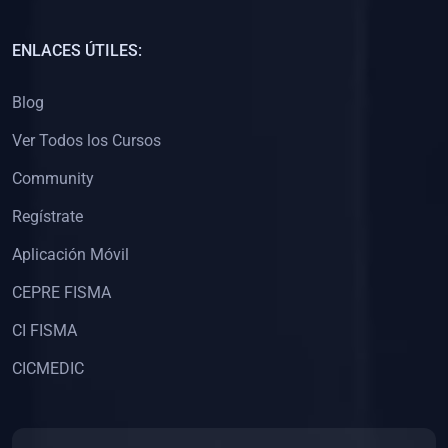
(0)
Capacitación Docentes Universitarios
ENLACES ÚTILES:
(0)
8. LIBROS
Blog
(0)
Libros de Matemáticas
Ver Todos los Cursos
(0)
Libros de Estadística
Community
(0)
Libros de Física
(0)
Libros de Química
Regístrate
(0)
Libros de Biología
Aplicación Móvil
(0)
Libros de Medicina
CEPRE FISMA
(0)
Libros de Economía
CI FISMA
(0)
Libros de Derecho
CICMEDIC
(0)
Libros de Historia
(0)
Libros de Arte y Música