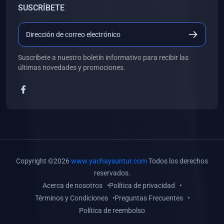
SUSCRÍBETE
(0)
Libros de Desarrollo Web y Móvil
(0)
Libros de Programación
(0)
Libros de Edición, Diseño Gráfico e Ilustración
Suscríbete a nuestro boletín informativo para recibir las
(0)
Libros de Informática
últimas novedades y promociones.
(0)
Libros de Administración, Gestión Pública y Marketing
(0)
Libros de Arquitectura e Ingeniería Civil
(0)
Libros de Ingeniería de Sistemas
(0)
Libros de Ingeniería de Software
(0)
Libros de Ciencia de Datos
Copyright ©2026
www.yachaysuntur.com
Todos los derechos
(0)
Libros de Computación Científica
reservados.
Acerca de nosotros
Política de privacidad
(0)
Libros de Mecatrónica
Términos y Condiciones
Preguntas Frecuentes
(0)
Libros de Robótica
Política de reembolso