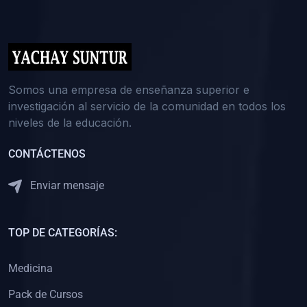
(0)
5. REFORZAMIENTO ACADÉMICO
(0)
Reforzamiento Personal
(0)
Reforzamiento Grupal
(0)
6. ASESORÍA
Somos una empresa de enseñanza superior e
investigación al servicio de la comunidad en todos los
(0)
Asesoría Educación Primaria
niveles de la educación.
(0)
Asesoría Educación Secundaria
CONTÁCTENOS
(0)
Asesoría Educación Preuniversitaria
(0)
Asesoría Educación Universitaria o Pregrado
Enviar mensaje
(0)
Asesoría Educación Postgrado
(0)
7. CAPACITACIÓN DOCENTE
TOP DE CATEGORÍAS:
(0)
Capacitación Docentes de Educación Primaria
Medicina
(0)
Capacitación Docentes de Educación Secundaria
Pack de Cursos
(0)
Capacitación Docentes de Preparación Preuniversitaria