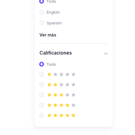
Todo
(0)
Ingeniería de Sistemas
English
(0)
Ingeniería de Software
Spanish
(0)
Ciencia de Datos
Ver más
(0)
Computación Científica
(0)
Ingeniería Mecatrónica
Calificaciones
(0)
Robótica
Todo
(0)
Inteligencia Artificial
(0)
Idiomas
(0)
Lenguaje
(0)
Literatura
(0)
Filosofía
(0)
Psicología