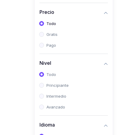
(0)
Historia
Precio
(0)
Arte y Música
Todo
(0)
Desarrollo Web
Gratis
(0)
Desarrollo Móvil
Pago
(0)
Lenguajes de
Programación
Nivel
(0)
Desarrollo de Videojuegos
Todo
(0)
Edición, Diseño Gráfico e
Principiante
Ilustración
(0)
Intermedio
Informática
(0)
Avanzado
Administración, Gestión
Pública y Marketing
Idioma
(0)
Arquitectura e Ingeniería
Civil