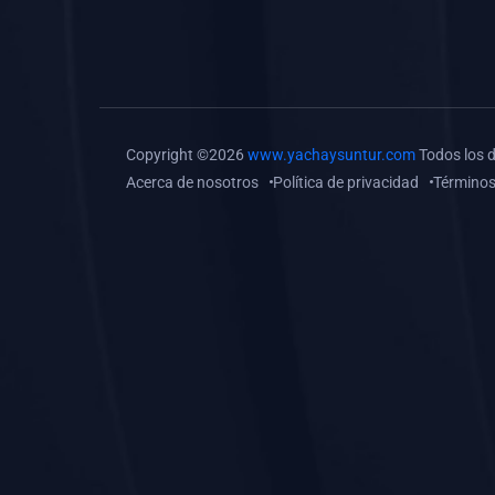
(0)
Tareas o trabajos de
investigación (
monografías, tesis, casos
clínicos, etc.)
(0)
Resolver tareas o
Copyright ©2026
www.yachaysuntur.com
Todos los 
preguntas, hacer trabajos
Acerca de nosotros
Política de privacidad
Términos
académicos o de
investigación (monografías
y otros)
(0)
5. REFORZAMIENTO
ACADÉMICO
(0)
Reforzamiento Personal
(0)
Reforzamiento Grupal
(0)
6. ASESORÍA
(0)
Asesoría Educación
Primaria