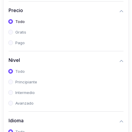
(0)
Historia
Precio
(0)
Arte y Música
Todo
(0)
Desarrollo Web
Gratis
(0)
Desarrollo Móvil
Pago
(0)
Lenguajes de Programación
(0)
Desarrollo de Videojuegos
Nivel
(0)
Edición, Diseño Gráfico e Ilustración
Todo
(0)
Informática
Principiante
(0)
Administración, Gestión Pública y Marketing
Intermedio
(0)
Arquitectura e Ingeniería Civil
Avanzado
(0)
Ingeniería de Sistemas
Idioma
(0)
Ingeniería de Software
(0)
Ciencia de Datos
Todo