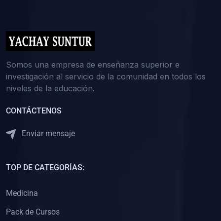
(0)
5. REFORZAMIENTO ACADÉMICO
(0)
Reforzamiento Personal
(0)
Reforzamiento Grupal
(0)
6. ASESORÍA
Somos una empresa de enseñanza superior e
investigación al servicio de la comunidad en todos los
(0)
Asesoría Educación Primaria
niveles de la educación.
(0)
Asesoría Educación Secundaria
CONTÁCTENOS
(0)
Asesoría Educación Preuniversitaria
(0)
Asesoría Educación Universitaria o Pregrado
Enviar mensaje
(0)
Asesoría Educación Postgrado
(0)
7. CAPACITACIÓN DOCENTE
TOP DE CATEGORÍAS:
(0)
Capacitación Docentes de Educación Primaria
Medicina
(0)
Capacitación Docentes de Educación Secundaria
Pack de Cursos
(0)
Capacitación Docentes de Preparación Preuniversitaria