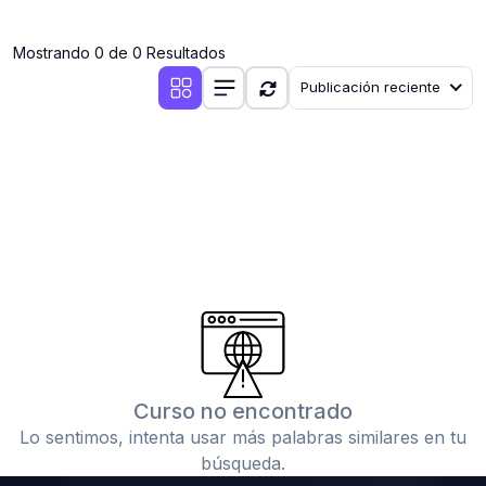
(0)
Clases en vivo por iniciarse
Mostrando 0 de 0 Resultados
(0)
Clases en vivo ya iniciadas
Publicación reciente
(0)
3. CONFERENCIAS
(0)
Conferencias por iniciar
(0)
Conferencias ya iniciadas
(0)
4. RESOLUCIÓN DE TAREAS, TRABAJOS Y PROBLEMAS
ACADÉMICOS
(0)
Banco de Preguntas
(0)
Exámenes
(0)
Tareas o trabajos de investigación ( monografías,
tesis, casos clínicos, etc.)
Curso no encontrado
(0)
Resolver tareas o preguntas, hacer trabajos
Lo sentimos, intenta usar más palabras similares en tu
académicos o de investigación (monografías y otros)
búsqueda.