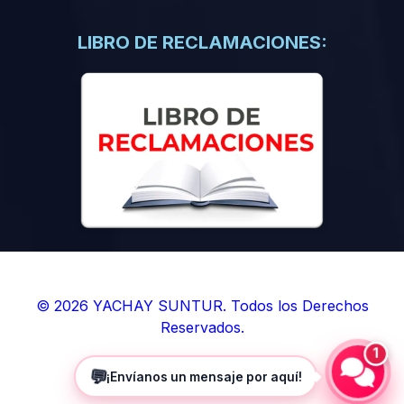
(0)
Libros de Inteligencia Artificial
(0)
Libros de Idiomas
LIBRO DE RECLAMACIONES:
(0)
9. BOLETINES
(0)
Boletines en Ciencias
(0)
Boletines en Ingenierías
(0)
Boletines en Humanidades
(0)
10. REVISTAS
(0)
Revistas en Ciencias
(0)
Revistas en Ingenierías
(0)
Revistas en Humanidades
© 2026 YACHAY SUNTUR. Todos los Derechos
Reservados.
(0)
11. SOFTWARE
1
(0)
Sistemas Operativos
💬
¡Envíanos un mensaje por aquí!
(0)
Aplicaciones