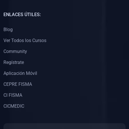
(0)
Capacitación Docentes Universitarios
ENLACES ÚTILES:
(0)
8. LIBROS
Blog
(0)
Libros de Matemáticas
Ver Todos los Cursos
(0)
Libros de Estadística
Community
(0)
Libros de Física
(0)
Libros de Química
Regístrate
(0)
Libros de Biología
Aplicación Móvil
(0)
Libros de Medicina
CEPRE FISMA
(0)
Libros de Economía
CI FISMA
(0)
Libros de Derecho
CICMEDIC
(0)
Libros de Historia
(0)
Libros de Arte y Música