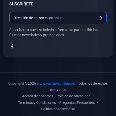
SUSCRÍBETE
(0)
Libros de Desarrollo Web y Móvil
(0)
Libros de Programación
(0)
Libros de Edición, Diseño Gráfico e Ilustración
Suscríbete a nuestro boletín informativo para recibir las
(0)
Libros de Informática
últimas novedades y promociones.
(0)
Libros de Administración, Gestión Pública y Marketing
(0)
Libros de Arquitectura e Ingeniería Civil
(0)
Libros de Ingeniería de Sistemas
(0)
Libros de Ingeniería de Software
(0)
Libros de Ciencia de Datos
Copyright ©2026
www.yachaysuntur.com
Todos los derechos
(0)
Libros de Computación Científica
reservados.
Acerca de nosotros
Política de privacidad
(0)
Libros de Mecatrónica
Términos y Condiciones
Preguntas Frecuentes
(0)
Libros de Robótica
Política de reembolso