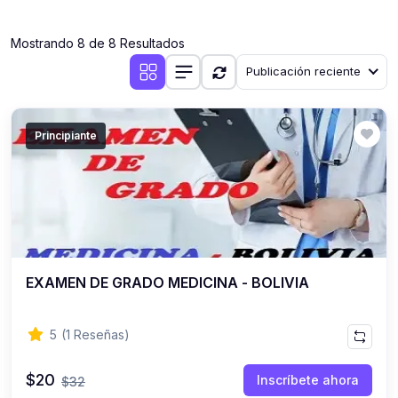
(0)
Clases en vivo por iniciarse
Mostrando 8 de 8 Resultados
(0)
Clases en vivo ya iniciadas
Publicación reciente
(0)
3. CONFERENCIAS
(0)
Conferencias por iniciar
Principiante
(0)
Conferencias ya iniciadas
(0)
4. RESOLUCIÓN DE TAREAS, TRABAJOS Y PROBLEMAS
ACADÉMICOS
(0)
Banco de Preguntas
(0)
Exámenes
EXAMEN DE GRADO MEDICINA - BOLIVIA
(0)
Tareas o trabajos de investigación ( monografías,
tesis, casos clínicos, etc.)
5
(1 Reseñas)
(0)
Resolver tareas o preguntas, hacer trabajos
académicos o de investigación (monografías y otros)
$20
Inscríbete ahora
$32