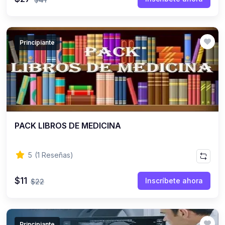
(0)
12. DOCUMENTALES
(0)
Ciencia
Principiante
(0)
Tecnología
(0)
Humanidades
(0)
Viajes, naturaleza y cultura
(0)
13. PELÍCULAS
(0)
PACK LIBROS DE MEDICINA
Casos de la Vida Real
(0)
Casos de la Vida Cultural
5
(1 Reseñas)
(0)
14. MÚSICA
$11
(0)
Mix Personales
Inscríbete ahora
$22
(0)
Huaynos
(0)
Carnavales
Principiante