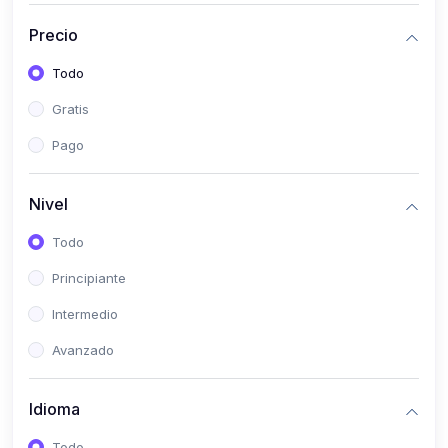
(0)
Historia
Precio
(0)
Arte y Música
Todo
(0)
Desarrollo Web
Gratis
(0)
Desarrollo Móvil
Pago
(0)
Lenguajes de Programación
(0)
Desarrollo de Videojuegos
Nivel
(0)
Edición, Diseño Gráfico e Ilustración
Todo
(0)
Informática
Principiante
(0)
Administración, Gestión Pública y Marketing
Intermedio
(0)
Arquitectura e Ingeniería Civil
Avanzado
(0)
Ingeniería de Sistemas
Idioma
(0)
Ingeniería de Software
(0)
Ciencia de Datos
Todo