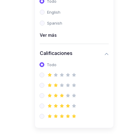
Todo
(0)
Ingeniería de Sistemas
English
(0)
Ingeniería de Software
Spanish
(0)
Ciencia de Datos
Ver más
(0)
Computación Científica
(0)
Ingeniería Mecatrónica
Calificaciones
(0)
Robótica
Todo
(0)
Inteligencia Artificial
(0)
Idiomas
(0)
Lenguaje
(0)
Literatura
(0)
Filosofía
(0)
Psicología