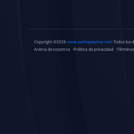
(0)
Tareas o trabajos de
investigación (
monografías, tesis, casos
clínicos, etc.)
(0)
Resolver tareas o
Copyright ©2026
www.yachaysuntur.com
Todos los 
preguntas, hacer trabajos
Acerca de nosotros
Política de privacidad
Términos
académicos o de
investigación (monografías
y otros)
(0)
5. REFORZAMIENTO
ACADÉMICO
(0)
Reforzamiento Personal
(0)
Reforzamiento Grupal
(0)
6. ASESORÍA
(0)
Asesoría Educación
Primaria