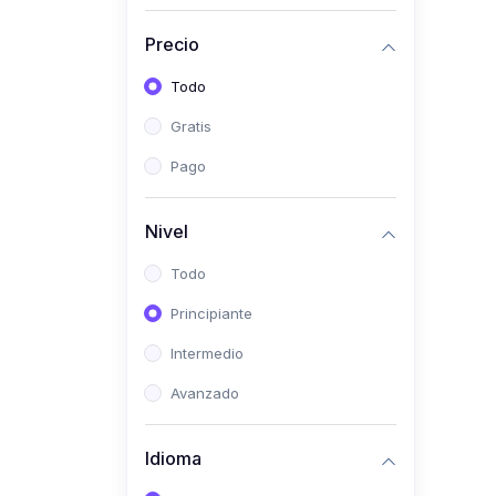
(0)
Historia
Precio
(0)
Arte y Música
Todo
(0)
Desarrollo Web
Gratis
(0)
Desarrollo Móvil
Pago
(0)
Lenguajes de
Programación
Nivel
(0)
Desarrollo de Videojuegos
Todo
(0)
Edición, Diseño Gráfico e
Principiante
Ilustración
(0)
Intermedio
Informática
(0)
Avanzado
Administración, Gestión
Pública y Marketing
Idioma
(0)
Arquitectura e Ingeniería
Civil