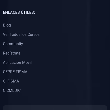
(0)
Capacitación Docentes Universitarios
ENLACES ÚTILES:
(0)
8. LIBROS
Blog
(0)
Libros de Matemáticas
Ver Todos los Cursos
(0)
Libros de Estadística
Community
(0)
Libros de Física
(0)
Libros de Química
Regístrate
(0)
Libros de Biología
Aplicación Móvil
(0)
Libros de Medicina
CEPRE FISMA
(0)
Libros de Economía
CI FISMA
(0)
Libros de Derecho
CICMEDIC
(0)
Libros de Historia
(0)
Libros de Arte y Música