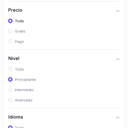
(0)
Historia
Precio
(0)
Arte y Música
Todo
(0)
Desarrollo Web
Gratis
(0)
Desarrollo Móvil
Pago
(0)
Lenguajes de Programación
(0)
Desarrollo de Videojuegos
Nivel
(0)
Edición, Diseño Gráfico e Ilustración
Todo
(0)
Informática
Principiante
(0)
Administración, Gestión Pública y Marketing
Intermedio
(0)
Arquitectura e Ingeniería Civil
Avanzado
(0)
Ingeniería de Sistemas
Idioma
(0)
Ingeniería de Software
(0)
Ciencia de Datos
Todo