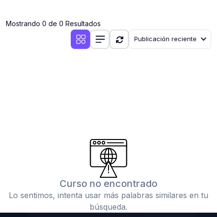
(0)
Clases en vivo por iniciarse
Mostrando 0 de 0 Resultados
(0)
Clases en vivo ya iniciadas
Publicación reciente
(0)
3. CONFERENCIAS
(0)
Conferencias por iniciar
(0)
Conferencias ya iniciadas
(0)
4. RESOLUCIÓN DE TAREAS, TRABAJOS Y PROBLEMAS
ACADÉMICOS
(0)
Banco de Preguntas
(0)
Exámenes
(0)
Tareas o trabajos de investigación ( monografías,
tesis, casos clínicos, etc.)
Curso no encontrado
(0)
Resolver tareas o preguntas, hacer trabajos
Lo sentimos, intenta usar más palabras similares en tu
académicos o de investigación (monografías y otros)
búsqueda.