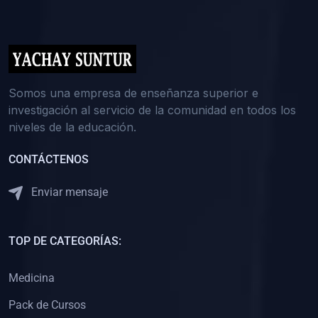
(0)
5. REFORZAMIENTO ACADÉMICO
(0)
Reforzamiento Personal
(0)
Reforzamiento Grupal
(0)
6. ASESORÍA
Somos una empresa de enseñanza superior e
investigación al servicio de la comunidad en todos los
(0)
Asesoría Educación Primaria
niveles de la educación.
(0)
Asesoría Educación Secundaria
CONTÁCTENOS
(0)
Asesoría Educación Preuniversitaria
(0)
Asesoría Educación Universitaria o Pregrado
Enviar mensaje
(0)
Asesoría Educación Postgrado
(0)
7. CAPACITACIÓN DOCENTE
TOP DE CATEGORÍAS:
(0)
Capacitación Docentes de Educación Primaria
Medicina
(0)
Capacitación Docentes de Educación Secundaria
Pack de Cursos
(0)
Capacitación Docentes de Preparación Preuniversitaria