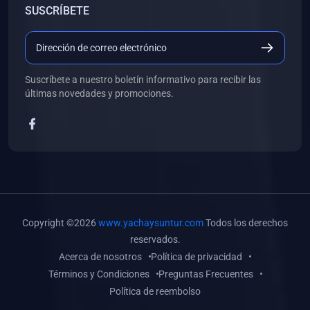
SUSCRÍBETE
(0)
Libros de Desarrollo Web y Móvil
(0)
Libros de Programación
(0)
Libros de Edición, Diseño Gráfico e Ilustración
Suscríbete a nuestro boletín informativo para recibir las
(0)
Libros de Informática
últimas novedades y promociones.
(0)
Libros de Administración, Gestión Pública y Marketing
(0)
Libros de Arquitectura e Ingeniería Civil
(0)
Libros de Ingeniería de Sistemas
(0)
Libros de Ingeniería de Software
(0)
Libros de Ciencia de Datos
Copyright ©2026
www.yachaysuntur.com
Todos los derechos
(0)
Libros de Computación Científica
reservados.
Acerca de nosotros
Política de privacidad
(0)
Libros de Mecatrónica
Términos y Condiciones
Preguntas Frecuentes
(0)
Libros de Robótica
Política de reembolso