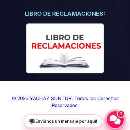
(0)
Libros de Inteligencia Artificial
(0)
Libros de Idiomas
LIBRO DE RECLAMACIONES:
(0)
9. BOLETINES
(0)
Boletines en Ciencias
(0)
Boletines en Ingenierías
(0)
Boletines en Humanidades
(0)
10. REVISTAS
(0)
Revistas en Ciencias
(0)
Revistas en Ingenierías
(0)
Revistas en Humanidades
© 2026 YACHAY SUNTUR. Todos los Derechos
Reservados.
(0)
11. SOFTWARE
1
(0)
Sistemas Operativos
💬
¡Envíanos un mensaje por aquí!
(0)
Aplicaciones