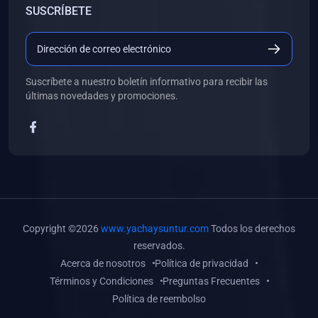
SUSCRÍBETE
(0)
Libros de Desarrollo Web y Móvil
(0)
Libros de Programación
(0)
Libros de Edición, Diseño Gráfico e Ilustración
Suscríbete a nuestro boletín informativo para recibir las
(0)
Libros de Informática
últimas novedades y promociones.
(0)
Libros de Administración, Gestión Pública y Marketing
(0)
Libros de Arquitectura e Ingeniería Civil
(0)
Libros de Ingeniería de Sistemas
(0)
Libros de Ingeniería de Software
(0)
Libros de Ciencia de Datos
Copyright ©2026
www.yachaysuntur.com
Todos los derechos
(0)
Libros de Computación Científica
reservados.
Acerca de nosotros
Política de privacidad
(0)
Libros de Mecatrónica
Términos y Condiciones
Preguntas Frecuentes
(0)
Libros de Robótica
Política de reembolso