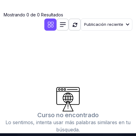
(0)
Clases en vivo por iniciarse
Mostrando 0 de 0 Resultados
(0)
Clases en vivo ya iniciadas
Publicación reciente
(0)
3. CONFERENCIAS
(0)
Conferencias por iniciar
(0)
Conferencias ya iniciadas
(0)
4. RESOLUCIÓN DE TAREAS, TRABAJOS Y PROBLEMAS
ACADÉMICOS
(0)
Banco de Preguntas
(0)
Exámenes
(0)
Tareas o trabajos de investigación ( monografías,
tesis, casos clínicos, etc.)
Curso no encontrado
(0)
Resolver tareas o preguntas, hacer trabajos
Lo sentimos, intenta usar más palabras similares en tu
académicos o de investigación (monografías y otros)
búsqueda.