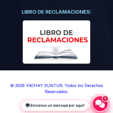
(0)
Libros de Inteligencia Artificial
(0)
Libros de Idiomas
LIBRO DE RECLAMACIONES:
(0)
9. BOLETINES
(0)
Boletines en Ciencias
(0)
Boletines en Ingenierías
(0)
Boletines en Humanidades
(0)
10. REVISTAS
(0)
Revistas en Ciencias
(0)
Revistas en Ingenierías
(0)
Revistas en Humanidades
© 2026 YACHAY SUNTUR. Todos los Derechos
Reservados.
(0)
11. SOFTWARE
1
(0)
Sistemas Operativos
💬
¡Envíanos un mensaje por aquí!
(0)
Aplicaciones