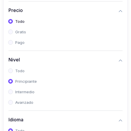
(0)
Historia
Precio
(0)
Arte y Música
Todo
(0)
Desarrollo Web
Gratis
(0)
Desarrollo Móvil
Pago
(0)
Lenguajes de Programación
(0)
Desarrollo de Videojuegos
Nivel
(0)
Edición, Diseño Gráfico e Ilustración
Todo
(0)
Informática
Principiante
(0)
Administración, Gestión Pública y Marketing
Intermedio
(0)
Arquitectura e Ingeniería Civil
Avanzado
(0)
Ingeniería de Sistemas
Idioma
(0)
Ingeniería de Software
(0)
Ciencia de Datos
Todo