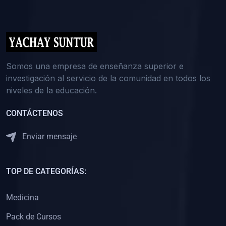
(0)
5. REFORZAMIENTO ACADÉMICO
(0)
Reforzamiento Personal
(0)
Reforzamiento Grupal
(0)
6. ASESORÍA
Somos una empresa de enseñanza superior e
investigación al servicio de la comunidad en todos los
(0)
Asesoría Educación Primaria
niveles de la educación.
(0)
Asesoría Educación Secundaria
CONTÁCTENOS
(0)
Asesoría Educación Preuniversitaria
(0)
Asesoría Educación Universitaria o Pregrado
Enviar mensaje
(0)
Asesoría Educación Postgrado
(0)
7. CAPACITACIÓN DOCENTE
TOP DE CATEGORÍAS:
(0)
Capacitación Docentes de Educación Primaria
Medicina
(0)
Capacitación Docentes de Educación Secundaria
Pack de Cursos
(0)
Capacitación Docentes de Preparación Preuniversitaria