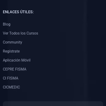
(0)
Capacitación Docentes Universitarios
ENLACES ÚTILES:
(0)
8. LIBROS
Blog
(0)
Libros de Matemáticas
Ver Todos los Cursos
(0)
Libros de Estadística
Community
(0)
Libros de Física
(0)
Libros de Química
Regístrate
(0)
Libros de Biología
Aplicación Móvil
(0)
Libros de Medicina
CEPRE FISMA
(0)
Libros de Economía
CI FISMA
(0)
Libros de Derecho
CICMEDIC
(0)
Libros de Historia
(0)
Libros de Arte y Música