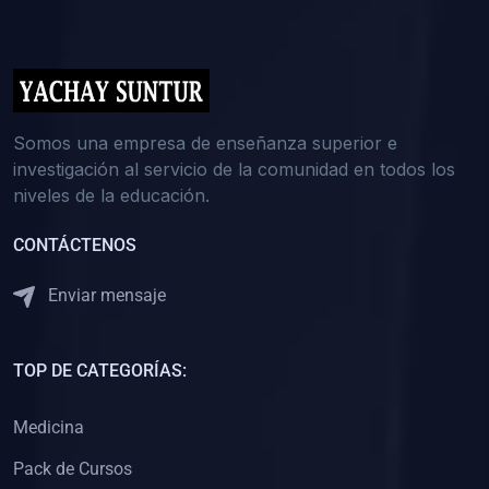
(0)
5. REFORZAMIENTO ACADÉMICO
(0)
Reforzamiento Personal
(0)
Reforzamiento Grupal
(0)
6. ASESORÍA
Somos una empresa de enseñanza superior e
investigación al servicio de la comunidad en todos los
(0)
Asesoría Educación Primaria
niveles de la educación.
(0)
Asesoría Educación Secundaria
CONTÁCTENOS
(0)
Asesoría Educación Preuniversitaria
(0)
Asesoría Educación Universitaria o Pregrado
Enviar mensaje
(0)
Asesoría Educación Postgrado
(0)
7. CAPACITACIÓN DOCENTE
TOP DE CATEGORÍAS:
(0)
Capacitación Docentes de Educación Primaria
Medicina
(0)
Capacitación Docentes de Educación Secundaria
Pack de Cursos
(0)
Capacitación Docentes de Preparación Preuniversitaria