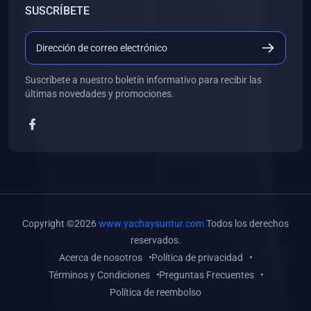
SUSCRÍBETE
(0)
Libros de Desarrollo Web y Móvil
(0)
Libros de Programación
(0)
Libros de Edición, Diseño Gráfico e Ilustración
Suscríbete a nuestro boletín informativo para recibir las
(0)
Libros de Informática
últimas novedades y promociones.
(0)
Libros de Administración, Gestión Pública y Marketing
(0)
Libros de Arquitectura e Ingeniería Civil
(0)
Libros de Ingeniería de Sistemas
(0)
Libros de Ingeniería de Software
(0)
Libros de Ciencia de Datos
Copyright ©2026
www.yachaysuntur.com
Todos los derechos
(0)
Libros de Computación Científica
reservados.
Acerca de nosotros
Política de privacidad
(0)
Libros de Mecatrónica
Términos y Condiciones
Preguntas Frecuentes
(0)
Libros de Robótica
Política de reembolso