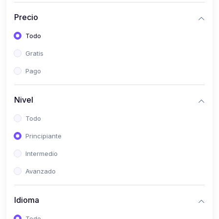
(0)
Historia
Precio
(0)
Arte y Música
Todo
(0)
Desarrollo Web
Gratis
(0)
Desarrollo Móvil
Pago
(0)
Lenguajes de Programación
(0)
Desarrollo de Videojuegos
Nivel
(0)
Edición, Diseño Gráfico e Ilustración
Todo
(0)
Informática
Principiante
(0)
Administración, Gestión Pública y Marketing
Intermedio
(0)
Arquitectura e Ingeniería Civil
Avanzado
(0)
Ingeniería de Sistemas
Idioma
(0)
Ingeniería de Software
(0)
Ciencia de Datos
Todo