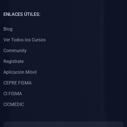
(0)
Capacitación Docentes Universitarios
ENLACES ÚTILES:
(0)
8. LIBROS
Blog
(0)
Libros de Matemáticas
Ver Todos los Cursos
(0)
Libros de Estadística
Community
(0)
Libros de Física
(0)
Libros de Química
Regístrate
(0)
Libros de Biología
Aplicación Móvil
(0)
Libros de Medicina
CEPRE FISMA
(0)
Libros de Economía
CI FISMA
(0)
Libros de Derecho
CICMEDIC
(0)
Libros de Historia
(0)
Libros de Arte y Música