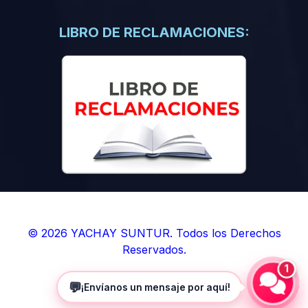
(0)
Libros de Inteligencia Artificial
(0)
Libros de Idiomas
LIBRO DE RECLAMACIONES:
(0)
9. BOLETINES
(0)
Boletines en Ciencias
(0)
Boletines en Ingenierías
(0)
Boletines en Humanidades
(0)
10. REVISTAS
(0)
Revistas en Ciencias
(0)
Revistas en Ingenierías
(0)
Revistas en Humanidades
© 2026 YACHAY SUNTUR. Todos los Derechos
Reservados.
(0)
11. SOFTWARE
1
(0)
Sistemas Operativos
💬
¡Envíanos un mensaje por aquí!
(0)
Aplicaciones