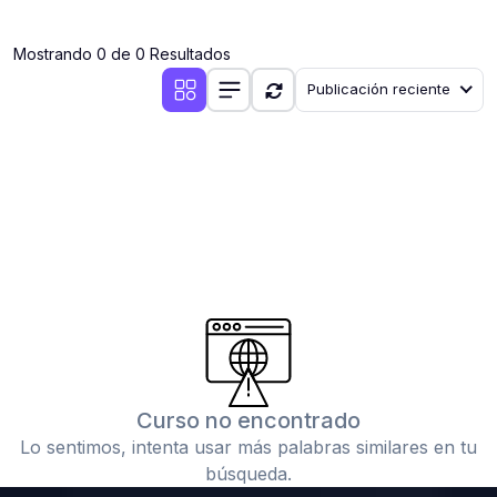
(0)
Clases en vivo por iniciarse
Mostrando 0 de 0 Resultados
(0)
Clases en vivo ya iniciadas
Publicación reciente
(0)
3. CONFERENCIAS
(0)
Conferencias por iniciar
(0)
Conferencias ya iniciadas
(0)
4. RESOLUCIÓN DE TAREAS, TRABAJOS Y PROBLEMAS
ACADÉMICOS
(0)
Banco de Preguntas
(0)
Exámenes
(0)
Tareas o trabajos de investigación ( monografías,
tesis, casos clínicos, etc.)
Curso no encontrado
(0)
Resolver tareas o preguntas, hacer trabajos
Lo sentimos, intenta usar más palabras similares en tu
académicos o de investigación (monografías y otros)
búsqueda.