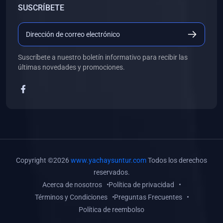
SUSCRÍBETE
(0)
Libros de Desarrollo Web y Móvil
(0)
Libros de Programación
(0)
Libros de Edición, Diseño Gráfico e Ilustración
Suscríbete a nuestro boletín informativo para recibir las
(0)
Libros de Informática
últimas novedades y promociones.
(0)
Libros de Administración, Gestión Pública y Marketing
(0)
Libros de Arquitectura e Ingeniería Civil
(0)
Libros de Ingeniería de Sistemas
(0)
Libros de Ingeniería de Software
(0)
Libros de Ciencia de Datos
Copyright ©2026
www.yachaysuntur.com
Todos los derechos
(0)
Libros de Computación Científica
reservados.
Acerca de nosotros
Política de privacidad
(0)
Libros de Mecatrónica
Términos y Condiciones
Preguntas Frecuentes
(0)
Libros de Robótica
Política de reembolso