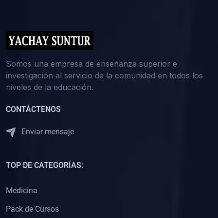
(0)
5. REFORZAMIENTO ACADÉMICO
(0)
Reforzamiento Personal
(0)
Reforzamiento Grupal
(0)
6. ASESORÍA
Somos una empresa de enseñanza superior e
investigación al servicio de la comunidad en todos los
(0)
Asesoría Educación Primaria
niveles de la educación.
(0)
Asesoría Educación Secundaria
CONTÁCTENOS
(0)
Asesoría Educación Preuniversitaria
(0)
Asesoría Educación Universitaria o Pregrado
Enviar mensaje
(0)
Asesoría Educación Postgrado
(0)
7. CAPACITACIÓN DOCENTE
TOP DE CATEGORÍAS:
(0)
Capacitación Docentes de Educación Primaria
Medicina
(0)
Capacitación Docentes de Educación Secundaria
Pack de Cursos
(0)
Capacitación Docentes de Preparación Preuniversitaria