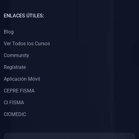
(0)
Capacitación Docentes Universitarios
ENLACES ÚTILES:
(0)
8. LIBROS
Blog
(0)
Libros de Matemáticas
Ver Todos los Cursos
(0)
Libros de Estadística
Community
(0)
Libros de Física
(0)
Libros de Química
Regístrate
(0)
Libros de Biología
Aplicación Móvil
(0)
Libros de Medicina
CEPRE FISMA
(0)
Libros de Economía
CI FISMA
(0)
Libros de Derecho
CICMEDIC
(0)
Libros de Historia
(0)
Libros de Arte y Música