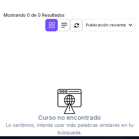
(0)
Clases en vivo por iniciarse
Mostrando 0 de 0 Resultados
(0)
Clases en vivo ya iniciadas
Publicación reciente
(0)
3. CONFERENCIAS
(0)
Conferencias por iniciar
(0)
Conferencias ya iniciadas
(0)
4. RESOLUCIÓN DE TAREAS, TRABAJOS Y PROBLEMAS
ACADÉMICOS
(0)
Banco de Preguntas
(0)
Exámenes
(0)
Tareas o trabajos de investigación ( monografías,
tesis, casos clínicos, etc.)
Curso no encontrado
(0)
Resolver tareas o preguntas, hacer trabajos
Lo sentimos, intenta usar más palabras similares en tu
académicos o de investigación (monografías y otros)
búsqueda.