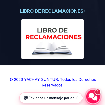
(0)
Libros de Inteligencia Artificial
(0)
Libros de Idiomas
LIBRO DE RECLAMACIONES:
(0)
9. BOLETINES
(0)
Boletines en Ciencias
(0)
Boletines en Ingenierías
(0)
Boletines en Humanidades
(0)
10. REVISTAS
(0)
Revistas en Ciencias
(0)
Revistas en Ingenierías
(0)
Revistas en Humanidades
© 2026 YACHAY SUNTUR. Todos los Derechos
Reservados.
(0)
11. SOFTWARE
1
(0)
Sistemas Operativos
💬
¡Envíanos un mensaje por aquí!
(0)
Aplicaciones