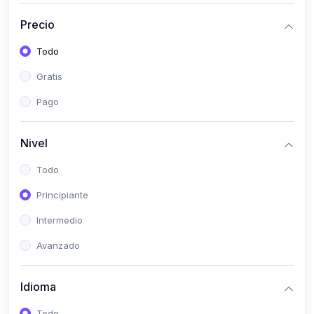
(0)
Historia
Precio
(0)
Arte y Música
Todo
(0)
Desarrollo Web
Gratis
(0)
Desarrollo Móvil
Pago
(0)
Lenguajes de Programación
(0)
Desarrollo de Videojuegos
Nivel
(0)
Edición, Diseño Gráfico e Ilustración
Todo
(0)
Informática
Principiante
(0)
Administración, Gestión Pública y Marketing
Intermedio
(0)
Arquitectura e Ingeniería Civil
Avanzado
(0)
Ingeniería de Sistemas
Idioma
(0)
Ingeniería de Software
(0)
Ciencia de Datos
Todo