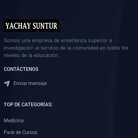
(0)
5. REFORZAMIENTO ACADÉMICO
(0)
Reforzamiento Personal
(0)
Reforzamiento Grupal
(0)
6. ASESORÍA
Somos una empresa de enseñanza superior e
investigación al servicio de la comunidad en todos los
(0)
Asesoría Educación Primaria
niveles de la educación.
(0)
Asesoría Educación Secundaria
CONTÁCTENOS
(0)
Asesoría Educación Preuniversitaria
(0)
Asesoría Educación Universitaria o Pregrado
Enviar mensaje
(0)
Asesoría Educación Postgrado
(0)
7. CAPACITACIÓN DOCENTE
TOP DE CATEGORÍAS:
(0)
Capacitación Docentes de Educación Primaria
Medicina
(0)
Capacitación Docentes de Educación Secundaria
Pack de Cursos
(0)
Capacitación Docentes de Preparación Preuniversitaria