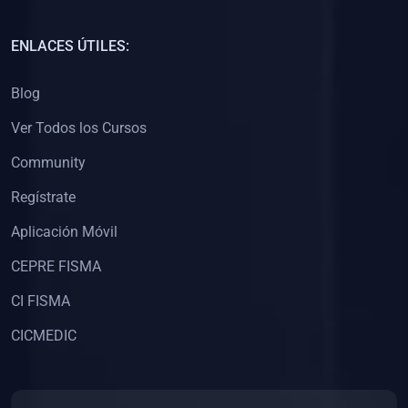
(0)
Capacitación Docentes Universitarios
ENLACES ÚTILES:
(0)
8. LIBROS
Blog
(0)
Libros de Matemáticas
Ver Todos los Cursos
(0)
Libros de Estadística
Community
(0)
Libros de Física
(0)
Libros de Química
Regístrate
(0)
Libros de Biología
Aplicación Móvil
(0)
Libros de Medicina
CEPRE FISMA
(0)
Libros de Economía
CI FISMA
(0)
Libros de Derecho
CICMEDIC
(0)
Libros de Historia
(0)
Libros de Arte y Música