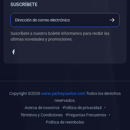
SUSCRÍBETE
(0)
Libros de Desarrollo Web y Móvil
(0)
Libros de Programación
(0)
Libros de Edición, Diseño Gráfico e Ilustración
Suscríbete a nuestro boletín informativo para recibir las
(0)
Libros de Informática
últimas novedades y promociones.
(0)
Libros de Administración, Gestión Pública y Marketing
(0)
Libros de Arquitectura e Ingeniería Civil
(0)
Libros de Ingeniería de Sistemas
(0)
Libros de Ingeniería de Software
(0)
Libros de Ciencia de Datos
Copyright ©2026
www.yachaysuntur.com
Todos los derechos
(0)
Libros de Computación Científica
reservados.
Acerca de nosotros
Política de privacidad
(0)
Libros de Mecatrónica
Términos y Condiciones
Preguntas Frecuentes
(0)
Libros de Robótica
Política de reembolso