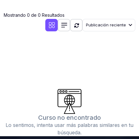
(0)
Clases en vivo por iniciarse
Mostrando 0 de 0 Resultados
(0)
Clases en vivo ya iniciadas
Publicación reciente
(0)
3. CONFERENCIAS
(0)
Conferencias por iniciar
(0)
Conferencias ya iniciadas
(0)
4. RESOLUCIÓN DE TAREAS, TRABAJOS Y PROBLEMAS
ACADÉMICOS
(0)
Banco de Preguntas
(0)
Exámenes
(0)
Tareas o trabajos de investigación ( monografías,
tesis, casos clínicos, etc.)
Curso no encontrado
(0)
Resolver tareas o preguntas, hacer trabajos
Lo sentimos, intenta usar más palabras similares en tu
académicos o de investigación (monografías y otros)
búsqueda.