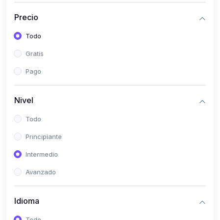
(0)
Historia
Precio
(0)
Arte y Música
Todo
(0)
Desarrollo Web
Gratis
(0)
Desarrollo Móvil
Pago
(0)
Lenguajes de Programación
(0)
Desarrollo de Videojuegos
Nivel
(0)
Edición, Diseño Gráfico e Ilustración
Todo
(0)
Informática
Principiante
(0)
Administración, Gestión Pública y Marketing
Intermedio
(0)
Arquitectura e Ingeniería Civil
Avanzado
(0)
Ingeniería de Sistemas
Idioma
(0)
Ingeniería de Software
(0)
Ciencia de Datos
Todo