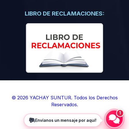
(0)
Libros de Inteligencia Artificial
(0)
Libros de Idiomas
LIBRO DE RECLAMACIONES:
(0)
9. BOLETINES
(0)
Boletines en Ciencias
(0)
Boletines en Ingenierías
(0)
Boletines en Humanidades
(0)
10. REVISTAS
(0)
Revistas en Ciencias
(0)
Revistas en Ingenierías
(0)
Revistas en Humanidades
© 2026 YACHAY SUNTUR. Todos los Derechos
Reservados.
(0)
11. SOFTWARE
1
(0)
Sistemas Operativos
💬
¡Envíanos un mensaje por aquí!
(0)
Aplicaciones