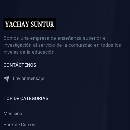
(0)
5. REFORZAMIENTO ACADÉMICO
(0)
Reforzamiento Personal
(0)
Reforzamiento Grupal
(0)
6. ASESORÍA
Somos una empresa de enseñanza superior e
investigación al servicio de la comunidad en todos los
(0)
Asesoría Educación Primaria
niveles de la educación.
(0)
Asesoría Educación Secundaria
CONTÁCTENOS
(0)
Asesoría Educación Preuniversitaria
(0)
Asesoría Educación Universitaria o Pregrado
Enviar mensaje
(0)
Asesoría Educación Postgrado
(0)
7. CAPACITACIÓN DOCENTE
TOP DE CATEGORÍAS:
(0)
Capacitación Docentes de Educación Primaria
Medicina
(0)
Capacitación Docentes de Educación Secundaria
Pack de Cursos
(0)
Capacitación Docentes de Preparación Preuniversitaria