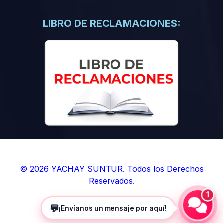
(0)
Libros de Inteligencia Artificial
(0)
Libros de Idiomas
LIBRO DE RECLAMACIONES:
(0)
9. BOLETINES
(0)
Boletines en Ciencias
(0)
Boletines en Ingenierías
(0)
Boletines en Humanidades
(0)
10. REVISTAS
(0)
Revistas en Ciencias
(0)
Revistas en Ingenierías
(0)
Revistas en Humanidades
© 2026 YACHAY SUNTUR. Todos los Derechos
Reservados.
(0)
11. SOFTWARE
1
(0)
Sistemas Operativos
💬
¡Envíanos un mensaje por aquí!
(0)
Aplicaciones