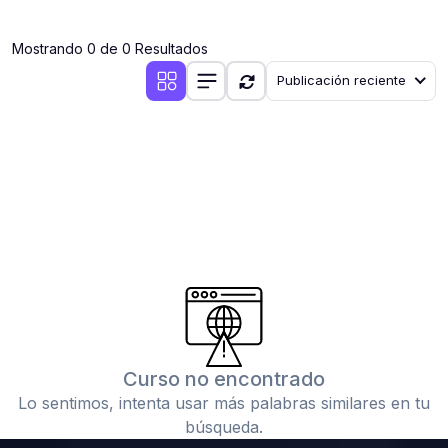
(0)
Clases en vivo por iniciarse
Mostrando 0 de 0 Resultados
(0)
Clases en vivo ya iniciadas
Publicación reciente
(0)
3. CONFERENCIAS
(0)
Conferencias por iniciar
(0)
Conferencias ya iniciadas
(0)
4. RESOLUCIÓN DE TAREAS, TRABAJOS Y PROBLEMAS
ACADÉMICOS
(0)
Banco de Preguntas
(0)
Exámenes
(0)
Tareas o trabajos de investigación ( monografías,
tesis, casos clínicos, etc.)
Curso no encontrado
(0)
Resolver tareas o preguntas, hacer trabajos
Lo sentimos, intenta usar más palabras similares en tu
académicos o de investigación (monografías y otros)
búsqueda.