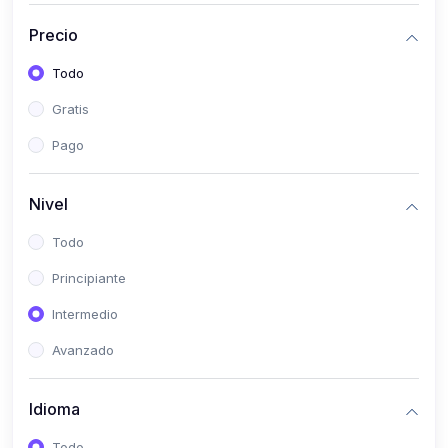
(0)
Historia
Precio
(0)
Arte y Música
Todo
(0)
Desarrollo Web
Gratis
(0)
Desarrollo Móvil
Pago
(0)
Lenguajes de Programación
(0)
Desarrollo de Videojuegos
Nivel
(0)
Edición, Diseño Gráfico e Ilustración
Todo
(0)
Informática
Principiante
(0)
Administración, Gestión Pública y Marketing
Intermedio
(0)
Arquitectura e Ingeniería Civil
Avanzado
(0)
Ingeniería de Sistemas
Idioma
(0)
Ingeniería de Software
(0)
Ciencia de Datos
Todo