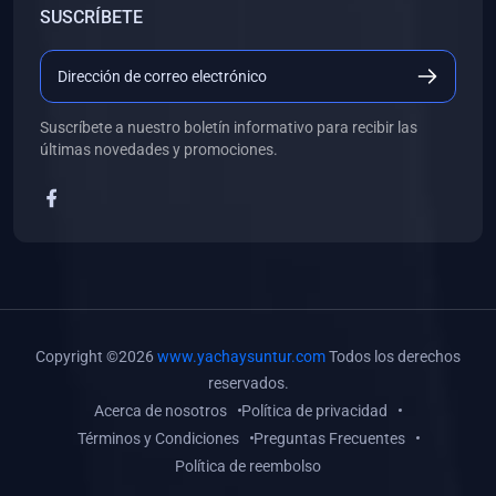
SUSCRÍBETE
(0)
Libros de Desarrollo Web y Móvil
(0)
Libros de Programación
(0)
Libros de Edición, Diseño Gráfico e Ilustración
Suscríbete a nuestro boletín informativo para recibir las
(0)
Libros de Informática
últimas novedades y promociones.
(0)
Libros de Administración, Gestión Pública y Marketing
(0)
Libros de Arquitectura e Ingeniería Civil
(0)
Libros de Ingeniería de Sistemas
(0)
Libros de Ingeniería de Software
(0)
Libros de Ciencia de Datos
Copyright ©2026
www.yachaysuntur.com
Todos los derechos
(0)
Libros de Computación Científica
reservados.
Acerca de nosotros
Política de privacidad
(0)
Libros de Mecatrónica
Términos y Condiciones
Preguntas Frecuentes
(0)
Libros de Robótica
Política de reembolso