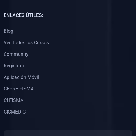
(0)
Capacitación Docentes Universitarios
ENLACES ÚTILES:
(0)
8. LIBROS
Blog
(0)
Libros de Matemáticas
Ver Todos los Cursos
(0)
Libros de Estadística
Community
(0)
Libros de Física
(0)
Libros de Química
Regístrate
(0)
Libros de Biología
Aplicación Móvil
(0)
Libros de Medicina
CEPRE FISMA
(0)
Libros de Economía
CI FISMA
(0)
Libros de Derecho
CICMEDIC
(0)
Libros de Historia
(0)
Libros de Arte y Música