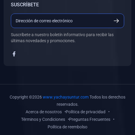
SUSCRÍBETE
(0)
Libros de Desarrollo Web y Móvil
(0)
Libros de Programación
(0)
Libros de Edición, Diseño Gráfico e Ilustración
Suscríbete a nuestro boletín informativo para recibir las
(0)
Libros de Informática
últimas novedades y promociones.
(0)
Libros de Administración, Gestión Pública y Marketing
(0)
Libros de Arquitectura e Ingeniería Civil
(0)
Libros de Ingeniería de Sistemas
(0)
Libros de Ingeniería de Software
(0)
Libros de Ciencia de Datos
Copyright ©2026
www.yachaysuntur.com
Todos los derechos
(0)
Libros de Computación Científica
reservados.
Acerca de nosotros
Política de privacidad
(0)
Libros de Mecatrónica
Términos y Condiciones
Preguntas Frecuentes
(0)
Libros de Robótica
Política de reembolso