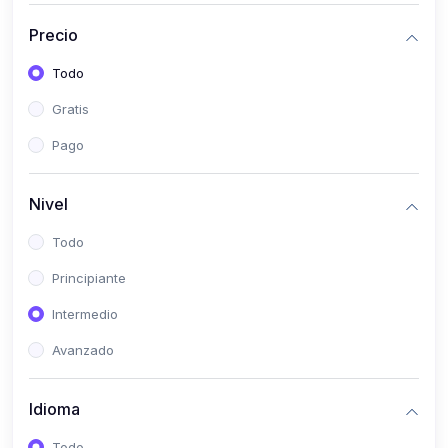
(0)
Historia
Precio
(0)
Arte y Música
Todo
(0)
Desarrollo Web
Gratis
(0)
Desarrollo Móvil
Pago
(0)
Lenguajes de Programación
(0)
Desarrollo de Videojuegos
Nivel
(0)
Edición, Diseño Gráfico e Ilustración
Todo
(0)
Informática
Principiante
(0)
Administración, Gestión Pública y Marketing
Intermedio
(0)
Arquitectura e Ingeniería Civil
Avanzado
(0)
Ingeniería de Sistemas
Idioma
(0)
Ingeniería de Software
(0)
Ciencia de Datos
Todo