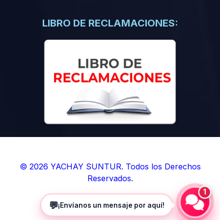
(0)
Libros de Inteligencia Artificial
(0)
Libros de Idiomas
LIBRO DE RECLAMACIONES:
(0)
9. BOLETINES
(0)
Boletines en Ciencias
(0)
Boletines en Ingenierías
(0)
Boletines en Humanidades
(0)
10. REVISTAS
(0)
Revistas en Ciencias
(0)
Revistas en Ingenierías
(0)
Revistas en Humanidades
© 2026 YACHAY SUNTUR. Todos los Derechos
Reservados.
(0)
11. SOFTWARE
1
(0)
Sistemas Operativos
💬
¡Envíanos un mensaje por aquí!
(0)
Aplicaciones