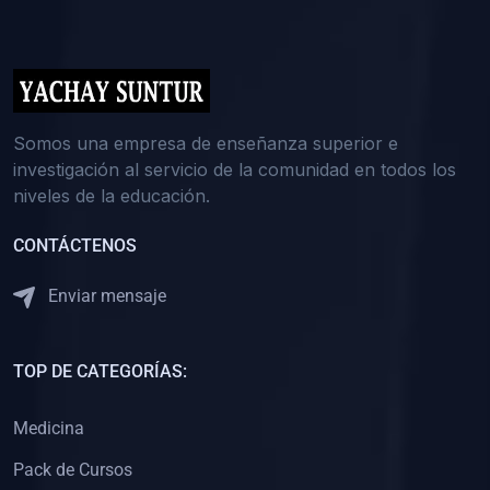
(0)
5. REFORZAMIENTO ACADÉMICO
(0)
Reforzamiento Personal
(0)
Reforzamiento Grupal
(0)
6. ASESORÍA
Somos una empresa de enseñanza superior e
investigación al servicio de la comunidad en todos los
(0)
Asesoría Educación Primaria
niveles de la educación.
(0)
Asesoría Educación Secundaria
CONTÁCTENOS
(0)
Asesoría Educación Preuniversitaria
(0)
Asesoría Educación Universitaria o Pregrado
Enviar mensaje
(0)
Asesoría Educación Postgrado
(0)
7. CAPACITACIÓN DOCENTE
TOP DE CATEGORÍAS:
(0)
Capacitación Docentes de Educación Primaria
Medicina
(0)
Capacitación Docentes de Educación Secundaria
Pack de Cursos
(0)
Capacitación Docentes de Preparación Preuniversitaria