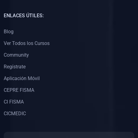
(0)
Capacitación Docentes Universitarios
ENLACES ÚTILES:
(0)
8. LIBROS
Blog
(0)
Libros de Matemáticas
Ver Todos los Cursos
(0)
Libros de Estadística
Community
(0)
Libros de Física
(0)
Libros de Química
Regístrate
(0)
Libros de Biología
Aplicación Móvil
(0)
Libros de Medicina
CEPRE FISMA
(0)
Libros de Economía
CI FISMA
(0)
Libros de Derecho
CICMEDIC
(0)
Libros de Historia
(0)
Libros de Arte y Música