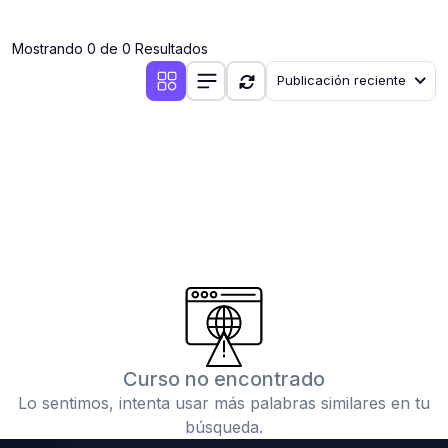
(0)
Clases en vivo por iniciarse
Mostrando 0 de 0 Resultados
(0)
Clases en vivo ya iniciadas
Publicación reciente
(0)
3. CONFERENCIAS
(0)
Conferencias por iniciar
(0)
Conferencias ya iniciadas
(0)
4. RESOLUCIÓN DE TAREAS, TRABAJOS Y PROBLEMAS
ACADÉMICOS
(0)
Banco de Preguntas
(0)
Exámenes
(0)
Tareas o trabajos de investigación ( monografías,
tesis, casos clínicos, etc.)
Curso no encontrado
(0)
Resolver tareas o preguntas, hacer trabajos
Lo sentimos, intenta usar más palabras similares en tu
académicos o de investigación (monografías y otros)
búsqueda.