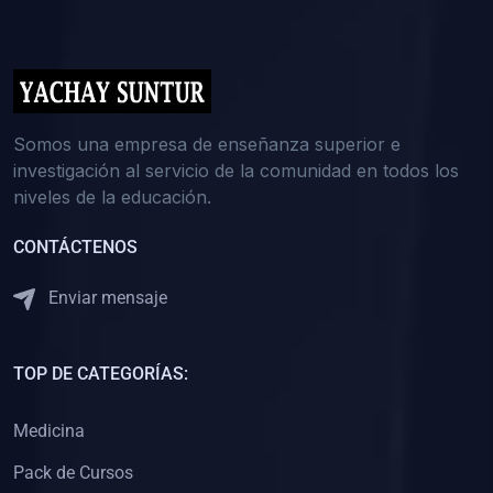
(0)
5. REFORZAMIENTO ACADÉMICO
(0)
Reforzamiento Personal
(0)
Reforzamiento Grupal
(0)
6. ASESORÍA
Somos una empresa de enseñanza superior e
investigación al servicio de la comunidad en todos los
(0)
Asesoría Educación Primaria
niveles de la educación.
(0)
Asesoría Educación Secundaria
CONTÁCTENOS
(0)
Asesoría Educación Preuniversitaria
(0)
Asesoría Educación Universitaria o Pregrado
Enviar mensaje
(0)
Asesoría Educación Postgrado
(0)
7. CAPACITACIÓN DOCENTE
TOP DE CATEGORÍAS:
(0)
Capacitación Docentes de Educación Primaria
Medicina
(0)
Capacitación Docentes de Educación Secundaria
Pack de Cursos
(0)
Capacitación Docentes de Preparación Preuniversitaria