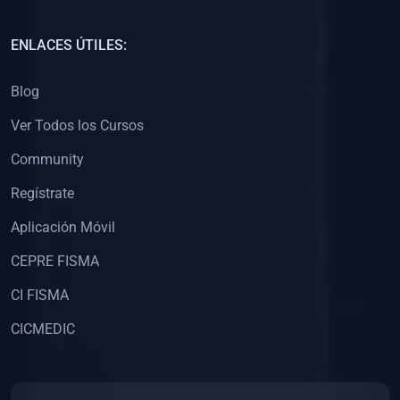
(0)
Capacitación Docentes Universitarios
ENLACES ÚTILES:
(0)
8. LIBROS
Blog
(0)
Libros de Matemáticas
Ver Todos los Cursos
(0)
Libros de Estadística
Community
(0)
Libros de Física
(0)
Libros de Química
Regístrate
(0)
Libros de Biología
Aplicación Móvil
(0)
Libros de Medicina
CEPRE FISMA
(0)
Libros de Economía
CI FISMA
(0)
Libros de Derecho
CICMEDIC
(0)
Libros de Historia
(0)
Libros de Arte y Música