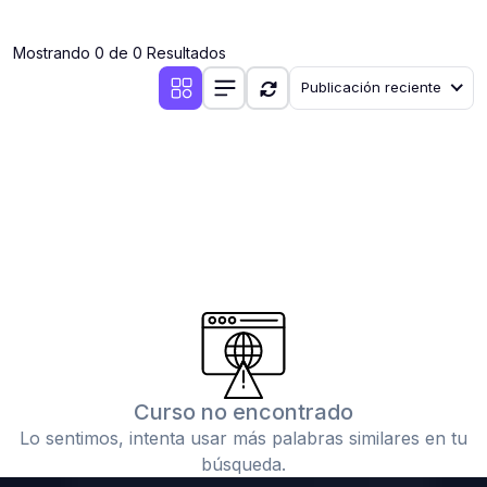
(0)
Clases en vivo por iniciarse
Mostrando 0 de 0 Resultados
(0)
Clases en vivo ya iniciadas
Publicación reciente
(0)
3. CONFERENCIAS
(0)
Conferencias por iniciar
(0)
Conferencias ya iniciadas
(0)
4. RESOLUCIÓN DE TAREAS, TRABAJOS Y PROBLEMAS
ACADÉMICOS
(0)
Banco de Preguntas
(0)
Exámenes
(0)
Tareas o trabajos de investigación ( monografías,
tesis, casos clínicos, etc.)
Curso no encontrado
(0)
Resolver tareas o preguntas, hacer trabajos
Lo sentimos, intenta usar más palabras similares en tu
académicos o de investigación (monografías y otros)
búsqueda.