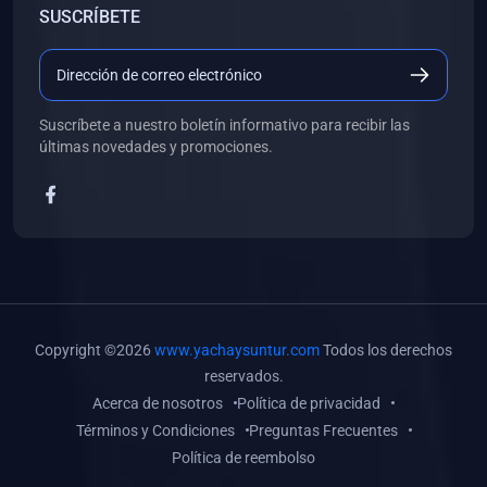
SUSCRÍBETE
(0)
Libros de Desarrollo Web y Móvil
(0)
Libros de Programación
(0)
Libros de Edición, Diseño Gráfico e Ilustración
Suscríbete a nuestro boletín informativo para recibir las
(0)
Libros de Informática
últimas novedades y promociones.
(0)
Libros de Administración, Gestión Pública y Marketing
(0)
Libros de Arquitectura e Ingeniería Civil
(0)
Libros de Ingeniería de Sistemas
(0)
Libros de Ingeniería de Software
(0)
Libros de Ciencia de Datos
Copyright ©2026
www.yachaysuntur.com
Todos los derechos
(0)
Libros de Computación Científica
reservados.
Acerca de nosotros
Política de privacidad
(0)
Libros de Mecatrónica
Términos y Condiciones
Preguntas Frecuentes
(0)
Libros de Robótica
Política de reembolso