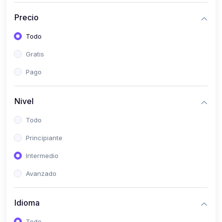
(0)
Historia
Precio
(0)
Arte y Música
Todo
(0)
Desarrollo Web
Gratis
(0)
Desarrollo Móvil
Pago
(0)
Lenguajes de Programación
(0)
Desarrollo de Videojuegos
Nivel
(0)
Edición, Diseño Gráfico e Ilustración
Todo
(0)
Informática
Principiante
(0)
Administración, Gestión Pública y Marketing
Intermedio
(0)
Arquitectura e Ingeniería Civil
Avanzado
(0)
Ingeniería de Sistemas
Idioma
(0)
Ingeniería de Software
(0)
Ciencia de Datos
Todo