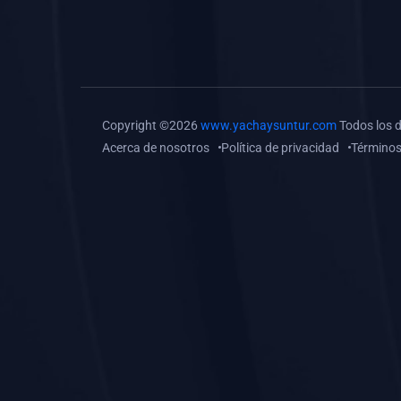
(0)
Tareas o trabajos de
investigación (
monografías, tesis, casos
clínicos, etc.)
(0)
Resolver tareas o
Copyright ©2026
www.yachaysuntur.com
Todos los 
preguntas, hacer trabajos
Acerca de nosotros
Política de privacidad
Términos
académicos o de
investigación (monografías
y otros)
(0)
5. REFORZAMIENTO
ACADÉMICO
(0)
Reforzamiento Personal
(0)
Reforzamiento Grupal
(0)
6. ASESORÍA
(0)
Asesoría Educación
Primaria