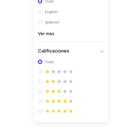
Todo
(0)
Ingeniería de Sistemas
English
(0)
Ingeniería de Software
Spanish
(0)
Ciencia de Datos
Ver más
(0)
Computación Científica
(0)
Ingeniería Mecatrónica
Calificaciones
(0)
Robótica
Todo
(0)
Inteligencia Artificial
(0)
Idiomas
(0)
Lenguaje
(0)
Literatura
(0)
Filosofía
(0)
Psicología