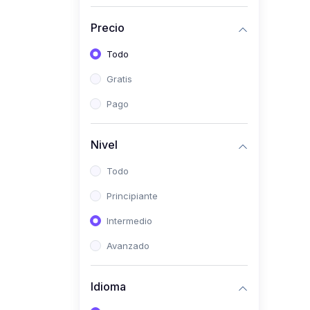
(0)
Historia
Precio
(0)
Arte y Música
Todo
(0)
Desarrollo Web
Gratis
(0)
Desarrollo Móvil
Pago
(0)
Lenguajes de
Programación
Nivel
(0)
Desarrollo de Videojuegos
Todo
(0)
Edición, Diseño Gráfico e
Principiante
Ilustración
(0)
Intermedio
Informática
(0)
Avanzado
Administración, Gestión
Pública y Marketing
Idioma
(0)
Arquitectura e Ingeniería
Civil