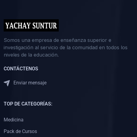
(0)
5. REFORZAMIENTO ACADÉMICO
(0)
Reforzamiento Personal
(0)
Reforzamiento Grupal
(0)
6. ASESORÍA
Somos una empresa de enseñanza superior e
investigación al servicio de la comunidad en todos los
(0)
Asesoría Educación Primaria
niveles de la educación.
(0)
Asesoría Educación Secundaria
CONTÁCTENOS
(0)
Asesoría Educación Preuniversitaria
(0)
Asesoría Educación Universitaria o Pregrado
Enviar mensaje
(0)
Asesoría Educación Postgrado
(0)
7. CAPACITACIÓN DOCENTE
TOP DE CATEGORÍAS:
(0)
Capacitación Docentes de Educación Primaria
Medicina
(0)
Capacitación Docentes de Educación Secundaria
Pack de Cursos
(0)
Capacitación Docentes de Preparación Preuniversitaria