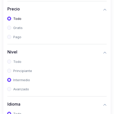
(0)
Historia
Precio
(0)
Arte y Música
Todo
(0)
Desarrollo Web
Gratis
(0)
Desarrollo Móvil
Pago
(0)
Lenguajes de Programación
(0)
Desarrollo de Videojuegos
Nivel
(0)
Edición, Diseño Gráfico e Ilustración
Todo
(0)
Informática
Principiante
(0)
Administración, Gestión Pública y Marketing
Intermedio
(0)
Arquitectura e Ingeniería Civil
Avanzado
(0)
Ingeniería de Sistemas
Idioma
(0)
Ingeniería de Software
(0)
Ciencia de Datos
Todo