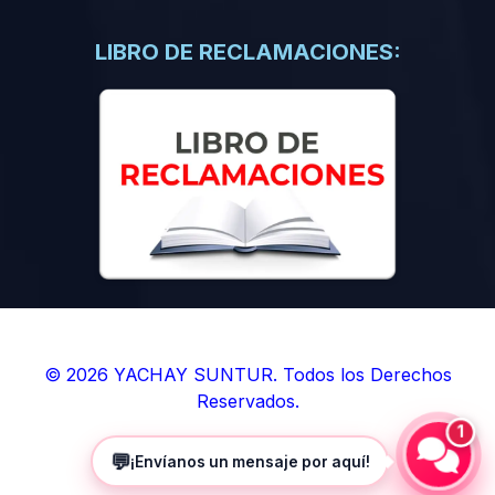
(0)
Libros de Inteligencia Artificial
(0)
Libros de Idiomas
LIBRO DE RECLAMACIONES:
(0)
9. BOLETINES
(0)
Boletines en Ciencias
(0)
Boletines en Ingenierías
(0)
Boletines en Humanidades
(0)
10. REVISTAS
(0)
Revistas en Ciencias
(0)
Revistas en Ingenierías
(0)
Revistas en Humanidades
© 2026 YACHAY SUNTUR. Todos los Derechos
Reservados.
(0)
11. SOFTWARE
1
(0)
Sistemas Operativos
💬
¡Envíanos un mensaje por aquí!
(0)
Aplicaciones