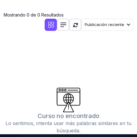
(0)
Clases en vivo por iniciarse
Mostrando 0 de 0 Resultados
(0)
Clases en vivo ya iniciadas
Publicación reciente
(0)
3. CONFERENCIAS
(0)
Conferencias por iniciar
(0)
Conferencias ya iniciadas
(0)
4. RESOLUCIÓN DE TAREAS, TRABAJOS Y PROBLEMAS
ACADÉMICOS
(0)
Banco de Preguntas
(0)
Exámenes
(0)
Tareas o trabajos de investigación ( monografías,
tesis, casos clínicos, etc.)
Curso no encontrado
(0)
Resolver tareas o preguntas, hacer trabajos
Lo sentimos, intenta usar más palabras similares en tu
académicos o de investigación (monografías y otros)
búsqueda.