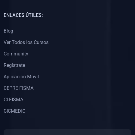
(0)
Capacitación Docentes Universitarios
ENLACES ÚTILES:
(0)
8. LIBROS
Blog
(0)
Libros de Matemáticas
Ver Todos los Cursos
(0)
Libros de Estadística
Community
(0)
Libros de Física
(0)
Libros de Química
Regístrate
(0)
Libros de Biología
Aplicación Móvil
(0)
Libros de Medicina
CEPRE FISMA
(0)
Libros de Economía
CI FISMA
(0)
Libros de Derecho
CICMEDIC
(0)
Libros de Historia
(0)
Libros de Arte y Música