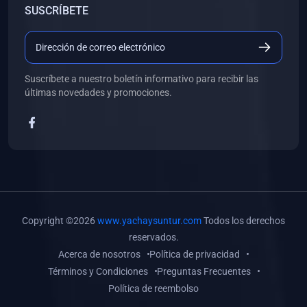
SUSCRÍBETE
(0)
Libros de Desarrollo Web y Móvil
(0)
Libros de Programación
(0)
Libros de Edición, Diseño Gráfico e Ilustración
Suscríbete a nuestro boletín informativo para recibir las
(0)
Libros de Informática
últimas novedades y promociones.
(0)
Libros de Administración, Gestión Pública y Marketing
(0)
Libros de Arquitectura e Ingeniería Civil
(0)
Libros de Ingeniería de Sistemas
(0)
Libros de Ingeniería de Software
(0)
Libros de Ciencia de Datos
Copyright ©2026
www.yachaysuntur.com
Todos los derechos
(0)
Libros de Computación Científica
reservados.
Acerca de nosotros
Política de privacidad
(0)
Libros de Mecatrónica
Términos y Condiciones
Preguntas Frecuentes
(0)
Libros de Robótica
Política de reembolso