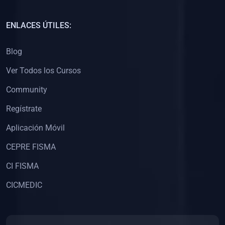
(0)
Capacitación Docentes Universitarios
ENLACES ÚTILES:
(0)
8. LIBROS
Blog
(0)
Libros de Matemáticas
Ver Todos los Cursos
(0)
Libros de Estadística
Community
(0)
Libros de Física
(0)
Libros de Química
Regístrate
(0)
Libros de Biología
Aplicación Móvil
(0)
Libros de Medicina
CEPRE FISMA
(0)
Libros de Economía
CI FISMA
(0)
Libros de Derecho
CICMEDIC
(0)
Libros de Historia
(0)
Libros de Arte y Música