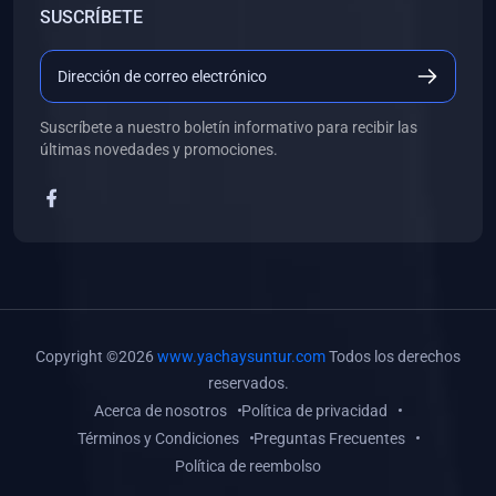
SUSCRÍBETE
(0)
Libros de Desarrollo Web y Móvil
(0)
Libros de Programación
(0)
Libros de Edición, Diseño Gráfico e Ilustración
Suscríbete a nuestro boletín informativo para recibir las
(0)
Libros de Informática
últimas novedades y promociones.
(0)
Libros de Administración, Gestión Pública y Marketing
(0)
Libros de Arquitectura e Ingeniería Civil
(0)
Libros de Ingeniería de Sistemas
(0)
Libros de Ingeniería de Software
(0)
Libros de Ciencia de Datos
Copyright ©2026
www.yachaysuntur.com
Todos los derechos
(0)
Libros de Computación Científica
reservados.
Acerca de nosotros
Política de privacidad
(0)
Libros de Mecatrónica
Términos y Condiciones
Preguntas Frecuentes
(0)
Libros de Robótica
Política de reembolso