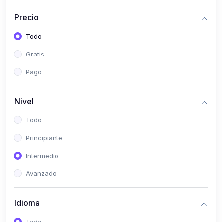
(0)
Historia
Precio
(0)
Arte y Música
Todo
(0)
Desarrollo Web
Gratis
(0)
Desarrollo Móvil
Pago
(0)
Lenguajes de Programación
(0)
Desarrollo de Videojuegos
Nivel
(0)
Edición, Diseño Gráfico e Ilustración
Todo
(0)
Informática
Principiante
(0)
Administración, Gestión Pública y Marketing
Intermedio
(0)
Arquitectura e Ingeniería Civil
Avanzado
(0)
Ingeniería de Sistemas
Idioma
(0)
Ingeniería de Software
(0)
Ciencia de Datos
Todo