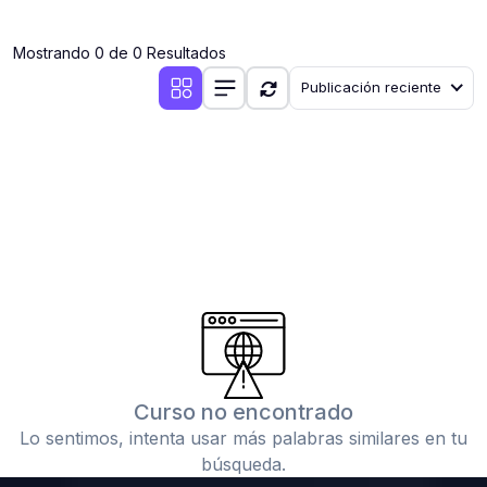
(0)
Clases en vivo por iniciarse
Mostrando 0 de 0 Resultados
(0)
Clases en vivo ya iniciadas
Publicación reciente
(0)
3. CONFERENCIAS
(0)
Conferencias por iniciar
(0)
Conferencias ya iniciadas
(0)
4. RESOLUCIÓN DE TAREAS, TRABAJOS Y PROBLEMAS
ACADÉMICOS
(0)
Banco de Preguntas
(0)
Exámenes
(0)
Tareas o trabajos de investigación ( monografías,
tesis, casos clínicos, etc.)
Curso no encontrado
(0)
Resolver tareas o preguntas, hacer trabajos
Lo sentimos, intenta usar más palabras similares en tu
académicos o de investigación (monografías y otros)
búsqueda.