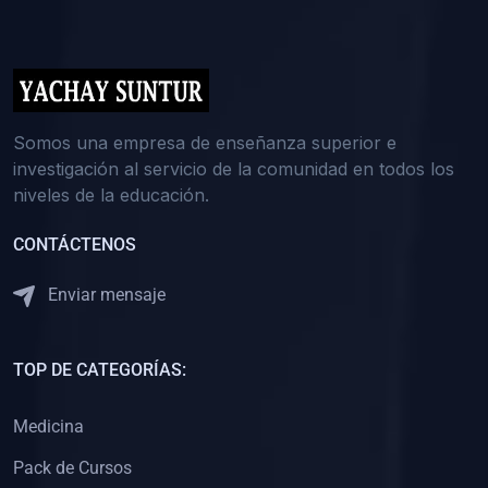
(0)
5. REFORZAMIENTO ACADÉMICO
(0)
Reforzamiento Personal
(0)
Reforzamiento Grupal
(0)
6. ASESORÍA
Somos una empresa de enseñanza superior e
investigación al servicio de la comunidad en todos los
(0)
Asesoría Educación Primaria
niveles de la educación.
(0)
Asesoría Educación Secundaria
CONTÁCTENOS
(0)
Asesoría Educación Preuniversitaria
(0)
Asesoría Educación Universitaria o Pregrado
Enviar mensaje
(0)
Asesoría Educación Postgrado
(0)
7. CAPACITACIÓN DOCENTE
TOP DE CATEGORÍAS:
(0)
Capacitación Docentes de Educación Primaria
Medicina
(0)
Capacitación Docentes de Educación Secundaria
Pack de Cursos
(0)
Capacitación Docentes de Preparación Preuniversitaria