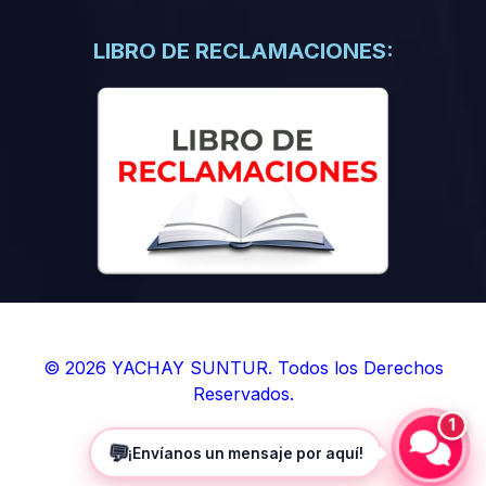
(0)
Libros de Inteligencia Artificial
(0)
Libros de Idiomas
LIBRO DE RECLAMACIONES:
(0)
9. BOLETINES
(0)
Boletines en Ciencias
(0)
Boletines en Ingenierías
(0)
Boletines en Humanidades
(0)
10. REVISTAS
(0)
Revistas en Ciencias
(0)
Revistas en Ingenierías
(0)
Revistas en Humanidades
© 2026 YACHAY SUNTUR. Todos los Derechos
Reservados.
(0)
11. SOFTWARE
1
(0)
Sistemas Operativos
💬
¡Envíanos un mensaje por aquí!
(0)
Aplicaciones